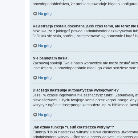
prawdopodobieństwo, że problem powoduje błędna konfiguracja w
Na górę
Rejestracja została dokonana jakiś czas temu, ale teraz ni
Możliwe, że z jakiegoś powodu administrator dezaktywował lub u
Jeśli tak się stało, spróbuj zarejestrować się ponownie i bą
Na górę
Nie pamiętam hasła!
Zachowaj spokój! Twoje hasło wprawdzie nie może zostać odzys
instrukcjami, a prawdopodobnie niedługo znów będziesz móc 
Na górę
Dlaczego następuje automatyczne wylogowanie?
Jeżeli w czasie logowania nie zaznaczysz funkcji
Zapamiętaj m
niewłaściwemu użyciu twojego konta przez kogoś innego. Ab
witryny z ogólnie dostępnego komputera, np. w bibliotece, kawiar
Na górę
Jak działa funkcja “Usuń ciasteczka witryny”?
Funkcja “Usuń ciasteczka witryny” usuwa ciasteczka utworzone 
administratora witryny – śledzenia przeczytanych i nieprzec