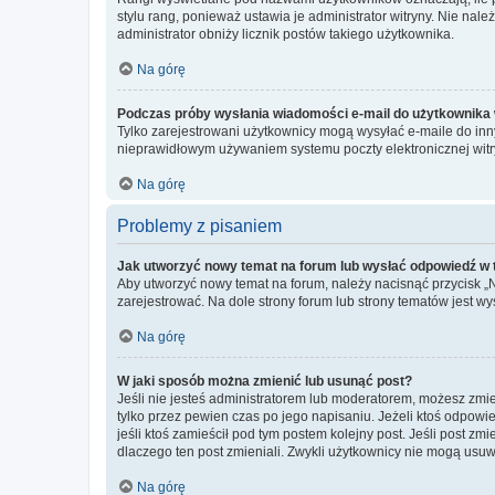
stylu rang, ponieważ ustawia je administrator witryny. Nie należ
administrator obniży licznik postów takiego użytkownika.
Na górę
Podczas próby wysłania wiadomości e-mail do użytkownika 
Tylko zarejestrowani użytkownicy mogą wysyłać e-maile do inny
nieprawidłowym używaniem systemu poczty elektronicznej wit
Na górę
Problemy z pisaniem
Jak utworzyć nowy temat na forum lub wysłać odpowiedź w
Aby utworzyć nowy temat na forum, należy nacisnąć przycisk 
zarejestrować. Na dole strony forum lub strony tematów jest 
Na górę
W jaki sposób można zmienić lub usunąć post?
Jeśli nie jesteś administratorem lub moderatorem, możesz zmie
tylko przez pewien czas po jego napisaniu. Jeżeli ktoś odpowiedz
jeśli ktoś zamieścił pod tym postem kolejny post. Jeśli post zm
dlaczego ten post zmieniali. Zwykli użytkownicy nie mogą usuw
Na górę