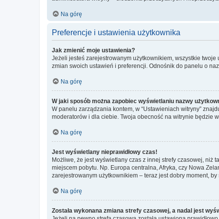
Na górę
Preferencje i ustawienia użytkownika
Jak zmienić moje ustawienia?
Jeżeli jesteś zarejestrowanym użytkownikiem, wszystkie twoje
zmian swoich ustawień i preferencji. Odnośnik do panelu o nazw
Na górę
W jaki sposób można zapobiec wyświetlaniu nazwy użytkown
W panelu zarządzania kontem, w “Ustawieniach witryny” znajdu
moderatorów i dla ciebie. Twoja obecność na witrynie będzie 
Na górę
Jest wyświetlany nieprawidłowy czas!
Możliwe, że jest wyświetlany czas z innej strefy czasowej, niż 
miejscem pobytu. Np. Europa centralna, Afryka, czy Nowa Zelan
zarejestrowanym użytkownikiem – teraz jest dobry moment, by 
Na górę
Została wykonana zmiana strefy czasowej, a nadal jest wyś
Jeżeli na pewno strefa czasowa została ustawiona prawidłowo, 