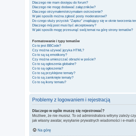
Dlaczego nie mam dostępu do forum?
Dlaczego nie mogę dodawać załączników?
Dlaczego otrzymałem/otrzymałam ostrzeżenie?
W jaki sposób można zgłosić posty moderatorowi?
Do czego służy przycisk “Zapisz” znajdujący się w oknie tworzenia t
Dlaczego mój post musi być akceptowany?
W jaki sposób mogę przesunąć swój temat na górę strony tematów?
Formatowanie i typy tematów
Co to jest BBCode?
Czy można używać języka HTML?
Co to są są emotikony?
Czy można umieszczać obrazki w poście?
Co to są ogłoszenia globalne?
Co to są ogłoszenia?
Co to są przyklejone tematy?
Co to są zamknięte tematy?
Co to są ikony tematu?
Problemy z logowaniem i rejestracją
Dlaczego w ogóle muszę się rejestrować?
Możliwe, że nie musisz. To od administratora witryny zależy cz
jak własny awatar, wysyłanie prywatnych wiadomości i e-maili 
Na górę