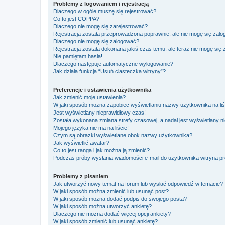
Problemy z logowaniem i rejestracją
Dlaczego w ogóle muszę się rejestrować?
Co to jest COPPA?
Dlaczego nie mogę się zarejestrować?
Rejestracja została przeprowadzona poprawnie, ale nie mogę się zal
Dlaczego nie mogę się zalogować?
Rejestracja została dokonana jakiś czas temu, ale teraz nie mogę się
Nie pamiętam hasła!
Dlaczego następuje automatyczne wylogowanie?
Jak działa funkcja “Usuń ciasteczka witryny”?
Preferencje i ustawienia użytkownika
Jak zmienić moje ustawienia?
W jaki sposób można zapobiec wyświetlaniu nazwy użytkownika na li
Jest wyświetlany nieprawidłowy czas!
Została wykonana zmiana strefy czasowej, a nadal jest wyświetlany n
Mojego języka nie ma na liście!
Czym są obrazki wyświetlane obok nazwy użytkownika?
Jak wyświetlić awatar?
Co to jest ranga i jak można ją zmienić?
Podczas próby wysłania wiadomości e-mail do użytkownika witryna pr
Problemy z pisaniem
Jak utworzyć nowy temat na forum lub wysłać odpowiedź w temacie?
W jaki sposób można zmienić lub usunąć post?
W jaki sposób można dodać podpis do swojego posta?
W jaki sposób można utworzyć ankietę?
Dlaczego nie można dodać więcej opcji ankiety?
W jaki sposób zmienić lub usunąć ankietę?