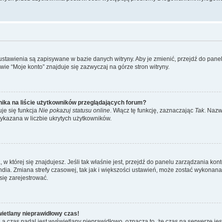
 ustawienia są zapisywane w bazie danych witryny. Aby je zmienić, przejdź do p
ie “Moje konto” znajduje się zazwyczaj na górze stron witryny.
ika na liście użytkowników przeglądających forum?
je się funkcja
Nie pokazuj statusu online
. Włącz tę funkcję, zaznaczając
Tak
. Nazw
wykazana w liczbie ukrytych użytkowników.
ta, w której się znajdujesz. Jeśli tak właśnie jest, przejdź do panelu zarządzania k
dia. Zmiana strefy czasowej, tak jak i większości ustawień, może zostać wykonana 
się zarejestrować.
wietlany nieprawidłowy czas!
a czas nadal jest wyświetlany nieprawidłowo, oznacza to, że czas na serwerze jes