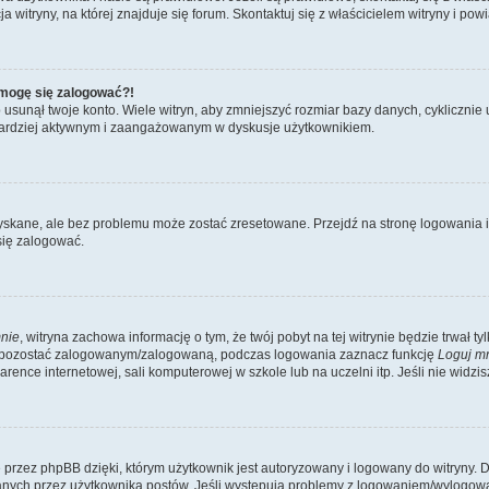
itryny, na której znajduje się forum. Skontaktuj się z właścicielem witryny i po
e mogę się zalogować?!
sunął twoje konto. Wiele witryn, aby zmniejszyć rozmiar bazy danych, cyklicznie u
dź bardziej aktywnym i zaangażowanym w dyskusje użytkownikiem.
kane, ale bez problemu może zostać zresetowane. Przejdź na stronę logowania i k
się zalogować.
nie
, witryna zachowa informację o tym, że twój pobyt na tej witrynie będzie trwał t
y pozostać zalogowanym/zalogowaną, podczas logowania zaznacz funkcję
Loguj m
ence internetowej, sali komputerowej w szkole lub na uczelni itp. Jeśli nie widzisz t
przez phpBB dzięki, którym użytkownik jest autoryzowany i logowany do witryny. D
zytanych przez użytkownika postów. Jeśli występują problemy z logowaniem/wylogo