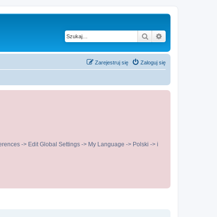
Szukaj
Wyszukiwanie z
Zarejestruj się
Zaloguj się
ences -> Edit Global Settings -> My Language -> Polski -> i