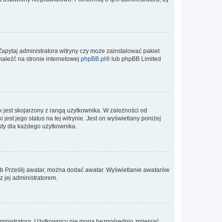
Zapytaj administratora witryny czy może zainstalować pakiet
naleźć na stronie internetowej
phpBB.pl
® lub phpBB Limited
 jest skojarzony z rangą użytkownika. W zależności od
est jego status na tej witrynie. Jest on wyświetlany poniżej
sty dla każdego użytkownika.
lub Prześlij awatar, można dodać awatar. Wyświetlanie awatarów
z jej administratorem.
dministratora. Użytkownicy nie mogą bezpośrednio zmieniać