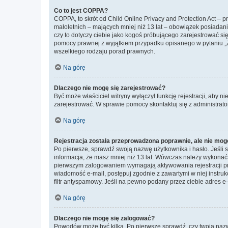
Co to jest COPPA?
COPPA, to skrót od Child Online Privacy and Protection Act – 
małoletnich – mających mniej niż 13 lat – obowiązek posiadan
czy to dotyczy ciebie jako kogoś próbującego zarejestrować się 
pomocy prawnej z wyjątkiem przypadku opisanego w pytaniu „Z
wszelkiego rodzaju porad prawnych.
Na górę
Dlaczego nie mogę się zarejestrować?
Być może właściciel witryny wyłączył funkcję rejestracji, aby n
zarejestrować. W sprawie pomocy skontaktuj się z administrato
Na górę
Rejestracja została przeprowadzona poprawnie, ale nie mog
Po pierwsze, sprawdź swoją nazwę użytkownika i hasło. Jeśli 
informacja, że masz mniej niż 13 lat. Wówczas należy wykonać i
pierwszym zalogowaniem wymagają aktywowania rejestracji przez
wiadomość e-mail, postępuj zgodnie z zawartymi w niej instru
filtr antyspamowy. Jeśli na pewno podany przez ciebie adres e-
Na górę
Dlaczego nie mogę się zalogować?
Powodów może być kilka. Po pierwsze sprawdź, czy twoja nazwa u