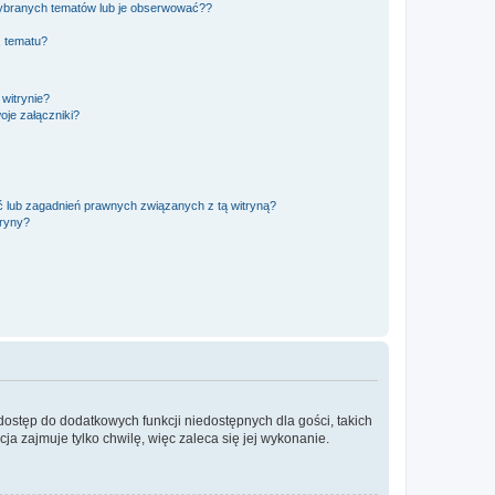
ybranych tematów lub je obserwować??
, tematu?
 witrynie?
je załączniki?
 lub zagadnień prawnych związanych z tą witryną?
tryny?
 dostęp do dodatkowych funkcji niedostępnych dla gości, takich
a zajmuje tylko chwilę, więc zaleca się jej wykonanie.