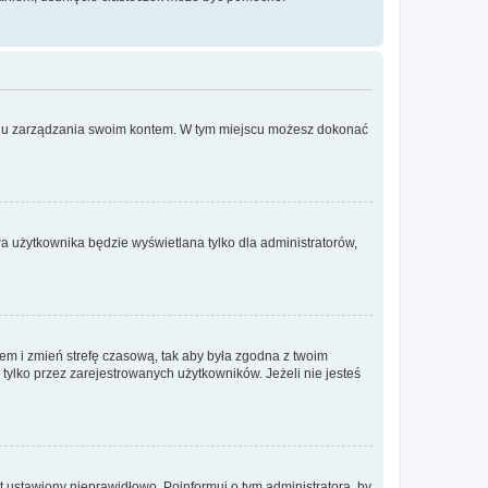
anelu zarządzania swoim kontem. W tym miejscu możesz dokonać
a użytkownika będzie wyświetlana tylko dla administratorów,
ontem i zmień strefę czasową, tak aby była zgodna z twoim
tylko przez zarejestrowanych użytkowników. Jeżeli nie jesteś
t ustawiony nieprawidłowo. Poinformuj o tym administratora, by