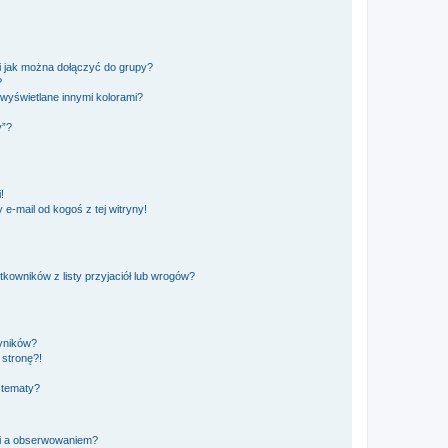
 i jak można dołączyć do grupy?
?
wyświetlane innymi kolorami?
y”?
!
e-mail od kogoś z tej witryny!
owników z listy przyjaciół lub wrogów?
yników?
stronę?!
 tematy?
ki a obserwowaniem?