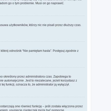
wiadom go o tym problemie. Musi on go naprawić.
suwa użytkowników, którzy nic nie pisali przez dłuższy czas.
liknij odnośnik “Nie pamiętam hasła”. Postępuj zgodnie z
ylko określony przez administratora czas. Zapobiega to
nie automatycznie
. Jest to niezalecane, jeżeli korzystasz z
ej funkcji, oznacza to, że administrator ją wyłączył.
ostarczają one również funkcję – jeśli została włączona przez
waniem, usunięcie ciasteczek może być pomocne.