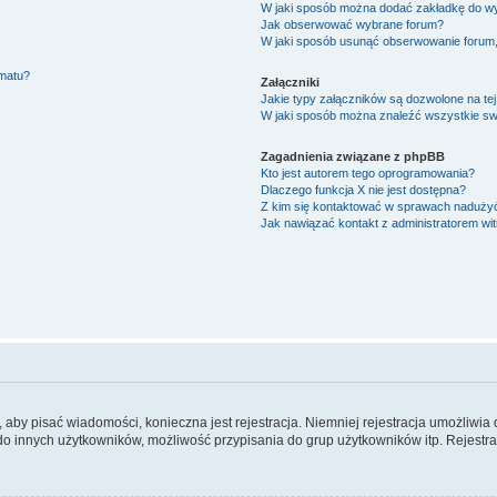
W jaki sposób można dodać zakładkę do w
Jak obserwować wybrane forum?
W jaki sposób usunąć obserwowanie forum
ematu?
Załączniki
Jakie typy załączników są dozwolone na tej
W jaki sposób można znaleźć wszystkie swo
Zagadnienia związane z phpBB
Kto jest autorem tego oprogramowania?
Dlaczego funkcja X nie jest dostępna?
Z kim się kontaktować w sprawach nadużyć
Jak nawiązać kontakt z administratorem wi
y, aby pisać wiadomości, konieczna jest rejestracja. Niemniej rejestracja umożliwia
do innych użytkowników, możliwość przypisania do grup użytkowników itp. Rejestracj