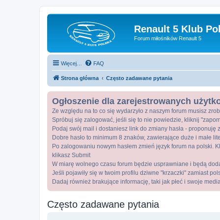
Renault 5 Klub Po
Forum miłośników Renault 5
Więcej…
FAQ
Strona główna
Często zadawane pytania
Ogłoszenie dla zarejestrowanych użyt
Ze względu na to co się wydarzyło z naszym forum musisz zrob
Spróbuj się zalogować, jeśli się to nie powiedzie, kliknij "zap
Podaj swój mail i dostaniesz link do zmiany hasła - proponuję z
Dobre hasło to minimum 8 znaków, zawierające duże i małe lite
Po zalogowaniu nowym hasłem zmień język forum na polski. Kli
klikasz Submit
W miarę wolnego czasu forum będzie usprawniane i będą dod
Jeśli pojawiły się w twoim profilu dziwne "krzaczki" zamiast po
Dadaj również brakujące informację, taki jak płeć i swoje medi
Często zadawane pytania