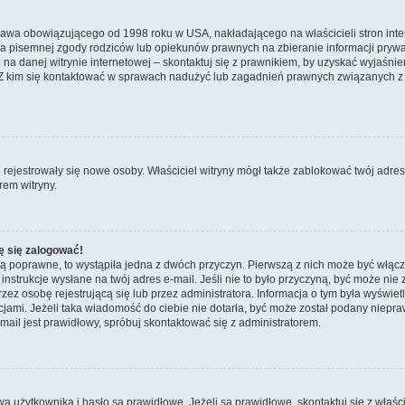
prawa obowiązującego od 1998 roku w USA, nakładającego na właścicieli stron int
ia pisemnej zgody rodziców lub opiekunów prawnych na zbieranie informacji prywa
na danej witrynie internetowej – skontaktuj się z prawnikiem, by uzyskać wyjaśnieni
 kim się kontaktować w sprawach nadużyć lub zagadnień prawnych związanych z t
ie rejestrowały się nowe osoby. Właściciel witryny mógł także zablokować twój adre
rem witryny.
ę się zalogować!
są poprawne, to wystąpiła jedna z dwóch przyczyn. Pierwszą z nich może być włącz
nstrukcje wysłane na twój adres e-mail. Jeśli nie to było przyczyną, być może nie 
 osobę rejestrującą się lub przez administratora. Informacja o tym była wyświetlo
kcjami. Jeżeli taka wiadomość do ciebie nie dotarła, być może został podany niep
mail jest prawidłowy, spróbuj skontaktować się z administratorem.
żytkownika i hasło są prawidłowe. Jeżeli są prawidłowe, skontaktuj się z właścicie