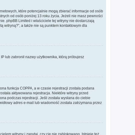
ernetowych, które potencjalnie mogą zbierać informacje od osób
tnych od osób poniżej 13 roku życia. Jeżeli nie masz pewności
e. phpBB Limited i właściciele tej witryny nie dostarczają
ą witryną?”, a także nie są punktem kontaktowym dla
s IP lub zabronił nazwy użytkownika, którą próbujesz
ona funkcja COPPA, a w czasie rejestracji została podana
została aktywowana rejestracja. Niektóre witryny przed
na podczas rejestracji. Jeśli została wysłana do ciebie
rawidłowy adres e-mail lub wiadomość została zatrzymana przez
lem witryny i zapytaj, czy cię nie zablokowano. Istnieje też