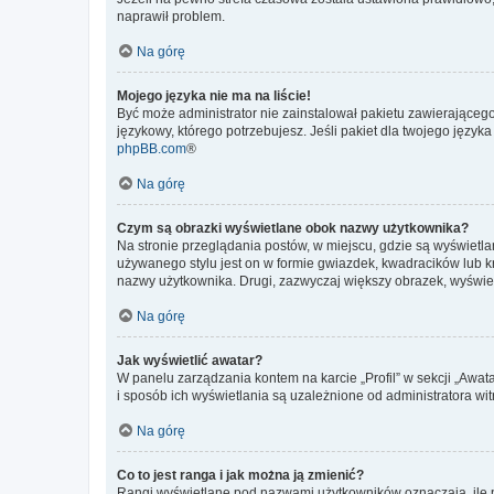
naprawił problem.
Na górę
Mojego języka nie ma na liście!
Być może administrator nie zainstalował pakietu zawierającego
językowy, którego potrzebujesz. Jeśli pakiet dla twojego język
phpBB.com
®
Na górę
Czym są obrazki wyświetlane obok nazwy użytkownika?
Na stronie przeglądania postów, w miejscu, gdzie są wyświetl
używanego stylu jest on w formie gwiazdek, kwadracików lub kro
nazwy użytkownika. Drugi, zazwyczaj większy obrazek, wyświet
Na górę
Jak wyświetlić awatar?
W panelu zarządzania kontem na karcie „Profil” w sekcji „Awat
i sposób ich wyświetlania są uzależnione od administratora wit
Na górę
Co to jest ranga i jak można ją zmienić?
Rangi wyświetlane pod nazwami użytkowników oznaczają, ile po