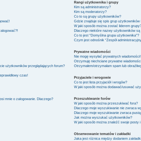
Rangi użytkownika i grupy
Kim są administratorzy?
Kim są moderatorzy?
Co to są grupy użytkowników?
ogować!
Gdzie znajduje się spis grup użytkowników
W jaki sposób można zostać liderem grupy
 zalogować?!
Dlaczego niektóre nazwy użytkowników są 
Co to jest “Domyślna grupa użytkownika”?
Czym jest odnośnik “Zespół administracyjn
Prywatne wiadomości
Nie mogę wysyłać prywatnych wiadomości!
Otrzymuję niechciane prywatne wiadomości
ście użytkowników przeglądających forum?
Otrzymałem/otrzymałam spam lub obraźliwy 
ieprawidłowy czas!
Przyjaciele i wrogowie
Co to jest lista przyjaciół i wrogów?
W jaki sposób można dodawać/usuwać użytk
Przeszukiwanie forów
osi mnie o zalogowanie. Dlaczego?
W jaki sposób można przeszukiwać fora?
Dlaczego moje wyszukiwanie nie zwraca w
Dlaczego moje wyszukiwanie zwraca pustą 
Jak można wyszukać użytkowników?
W jaki sposób można znaleźć swoje posty i
Obserwowanie tematów i zakładki
Jaka jest różnica między dodaniem zakład