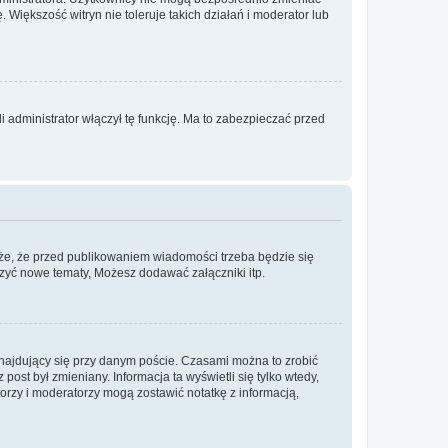
. Większość witryn nie toleruje takich działań i moderator lub
 administrator włączył tę funkcję. Ma to zabezpieczać przed
że, że przed publikowaniem wiadomości trzeba będzie się
rzyć nowe tematy, Możesz dodawać załączniki itp.
najdujący się przy danym poście. Czasami można to zrobić
 post był zmieniany. Informacja ta wyświetli się tylko wtedy,
atorzy i moderatorzy mogą zostawić notatkę z informacją,