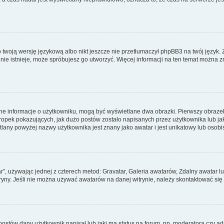
 twoją wersję językową albo nikt jeszcze nie przetłumaczył phpBB3 na twój język. 
a nie istnieje, może spróbujesz go utworzyć. Więcej informacji na ten temat można z
ane informacje o użytkowniku, mogą być wyświetlane dwa obrazki. Pierwszy obrazek
pek pokazujących, jak dużo postów zostało napisanych przez użytkownika lub jaki j
lany powyżej nazwy użytkownika jest znany jako awatar i jest unikatowy lub osobi
ar”, używając jednej z czterech metod: Gravatar, Galeria awatarów, Zdalny awatar 
ryny. Jeśli nie można używać awatarów na danej witrynie, należy skontaktować się 
stów dany użytkownik napisał lub jaki ma status na forum, np. moderatora czy a