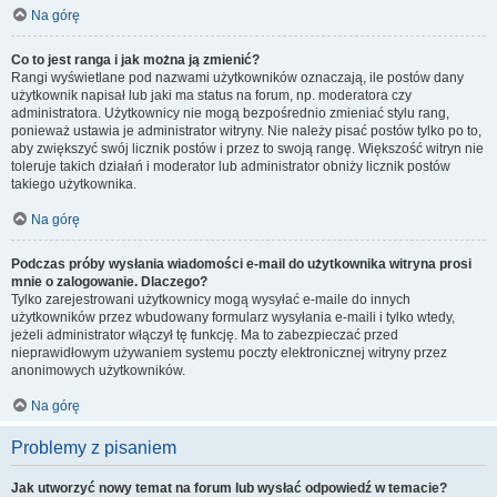
Na górę
Co to jest ranga i jak można ją zmienić?
Rangi wyświetlane pod nazwami użytkowników oznaczają, ile postów dany
użytkownik napisał lub jaki ma status na forum, np. moderatora czy
administratora. Użytkownicy nie mogą bezpośrednio zmieniać stylu rang,
ponieważ ustawia je administrator witryny. Nie należy pisać postów tylko po to,
aby zwiększyć swój licznik postów i przez to swoją rangę. Większość witryn nie
toleruje takich działań i moderator lub administrator obniży licznik postów
takiego użytkownika.
Na górę
Podczas próby wysłania wiadomości e-mail do użytkownika witryna prosi
mnie o zalogowanie. Dlaczego?
Tylko zarejestrowani użytkownicy mogą wysyłać e-maile do innych
użytkowników przez wbudowany formularz wysyłania e-maili i tylko wtedy,
jeżeli administrator włączył tę funkcję. Ma to zabezpieczać przed
nieprawidłowym używaniem systemu poczty elektronicznej witryny przez
anonimowych użytkowników.
Na górę
Problemy z pisaniem
Jak utworzyć nowy temat na forum lub wysłać odpowiedź w temacie?