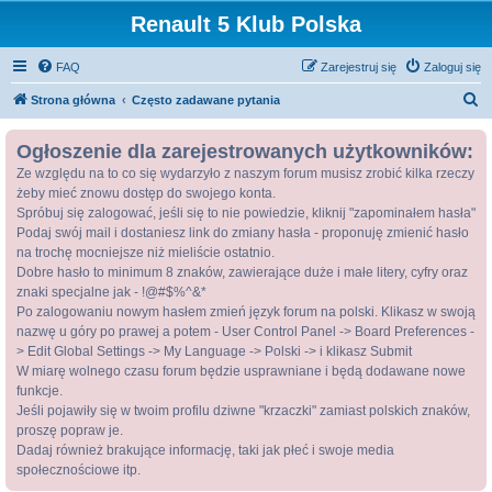
Renault 5 Klub Polska
FAQ
Zarejestruj się
Zaloguj się
S
Strona główna
Często zadawane pytania
z
Ogłoszenie dla zarejestrowanych użytkowników:
u
Ze względu na to co się wydarzyło z naszym forum musisz zrobić kilka rzeczy
k
żeby mieć znowu dostęp do swojego konta.
a
Spróbuj się zalogować, jeśli się to nie powiedzie, kliknij "zapominałem hasła"
j
Podaj swój mail i dostaniesz link do zmiany hasła - proponuję zmienić hasło
na trochę mocniejsze niż mieliście ostatnio.
Dobre hasło to minimum 8 znaków, zawierające duże i małe litery, cyfry oraz
znaki specjalne jak - !@#$%^&*
Po zalogowaniu nowym hasłem zmień język forum na polski. Klikasz w swoją
nazwę u góry po prawej a potem - User Control Panel -> Board Preferences -
> Edit Global Settings -> My Language -> Polski -> i klikasz Submit
W miarę wolnego czasu forum będzie usprawniane i będą dodawane nowe
funkcje.
Jeśli pojawiły się w twoim profilu dziwne "krzaczki" zamiast polskich znaków,
proszę popraw je.
Dadaj również brakujące informację, taki jak płeć i swoje media
społecznościowe itp.