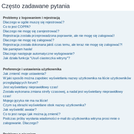
Często zadawane pytania
Problemy z logowaniem i rejestracją
Dlaczego w ogóle muszę się rejestrować?
Co to jest COPPA?
Dlaczego nie mogę się zarejestrować?
Rejestracja została przeprowadzona poprawnie, ale nie mogę się zalogować!
Dlaczego nie mogę się zalogować?
Rejestracja została dokonana jakiś czas temu, ale teraz nie mogę się zalogować?!
Nie pamiętam hasła!
Dlaczego następuje automatyczne wylogowanie?
Jak działa funkcja “Usuń ciasteczka witryny”?
Preferencje i ustawienia użytkownika
Jak zmienić moje ustawienia?
W jaki sposób można zapobiec wyświetlaniu nazwy użytkownika na liście użytkowników
przeglądających forum?
Jest wyświetlany nieprawidłowy czas!
Została wykonana zmiana strefy czasowej, a nadal jest wyświetlany nieprawidłowy
czas!
Mojego języka nie ma na liście!
Czym są obrazki wyświetlane obok nazwy użytkownika?
Jak wyświetlić awatar?
Co to jest ranga i jak można ją zmienić?
Podczas próby wysłania wiadomości e-mail do użytkownika witryna prosi mnie o
zalogowanie. Dlaczego?