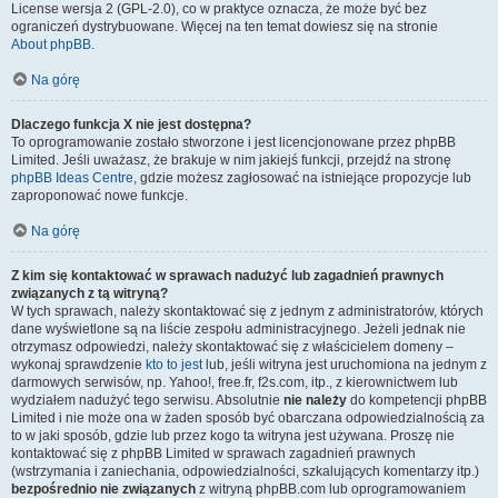
License wersja 2 (GPL-2.0), co w praktyce oznacza, że może być bez
ograniczeń dystrybuowane. Więcej na ten temat dowiesz się na stronie
About phpBB
.
Na górę
Dlaczego funkcja X nie jest dostępna?
To oprogramowanie zostało stworzone i jest licencjonowane przez phpBB
Limited. Jeśli uważasz, że brakuje w nim jakiejś funkcji, przejdź na stronę
phpBB Ideas Centre
, gdzie możesz zagłosować na istniejące propozycje lub
zaproponować nowe funkcje.
Na górę
Z kim się kontaktować w sprawach nadużyć lub zagadnień prawnych
związanych z tą witryną?
W tych sprawach, należy skontaktować się z jednym z administratorów, których
dane wyświetlone są na liście zespołu administracyjnego. Jeżeli jednak nie
otrzymasz odpowiedzi, należy skontaktować się z właścicielem domeny –
wykonaj sprawdzenie
kto to jest
lub, jeśli witryna jest uruchomiona na jednym z
darmowych serwisów, np. Yahoo!, free.fr, f2s.com, itp., z kierownictwem lub
wydziałem nadużyć tego serwisu. Absolutnie
nie należy
do kompetencji phpBB
Limited i nie może ona w żaden sposób być obarczana odpowiedzialnością za
to w jaki sposób, gdzie lub przez kogo ta witryna jest używana. Proszę nie
kontaktować się z phpBB Limited w sprawach zagadnień prawnych
(wstrzymania i zaniechania, odpowiedzialności, szkalujących komentarzy itp.)
bezpośrednio nie związanych
z witryną phpBB.com lub oprogramowaniem