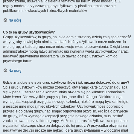
przenoszenia, usuwania i dzielenia tematów na forum, które moderują. Z
reguły moderatorzy czuwają, aby użytkownicy pisali na temat oraz nie
publikowali niewłaściwych i obraźliwych materiałów.
Na górę
Co to są grupy użytkowników?
Grupy użytkowników, to grupy, na jakie administratorzy dzielą całą społeczność
witryny, aby łatwiej było nimi zarządzać. Każdy użytkownik może należeć do
wielu grup, a każda grupa może mieć swoje własne uprawnienia. Dzięki temu
administratorzy mogą łatwo zmieniać uprawnienia wielu użytkowników naraz,
nadawać uprawnienia moderatora lub dawać dostęp użytkownikom do
prywatnego forum.
Na górę
Gdzie znajduje się spis grup użytkowników i jak można dołączyć do grupy?
Spis grup użytkowników można zobaczyć, otwierając kartę
Grupy
znajdującą
się w panelu zarządzania kontem, który otwiera się po kliknięciu odnośnika
Moje konto
. Nie wszystkie grupy są dostępne dla każdego. Niektóre mogą
wymagać akceptacji przyjęcia nowego członka, niektóre mogą być zamknięte,
a jeszcze inne mogą mieć ukrytych członków. Użytkownik może poprosić o
przyjęcie do danej grupy, naciskając odpowiedni przycisk. Prośba o przyjęcie
do grupy, która wymaga akceptacji przyjęcia nowego członka, musi zostać
zaakceptowana przez lidera grupy. Może on poprosić użytkownika o podanie
wyjaśnień, dlaczego chce on dołączyć do tej grupy. W przypadku otrzymania
negatywnej decyzji proszę nie nękać lidera grupy pytaniami – widocznie miał