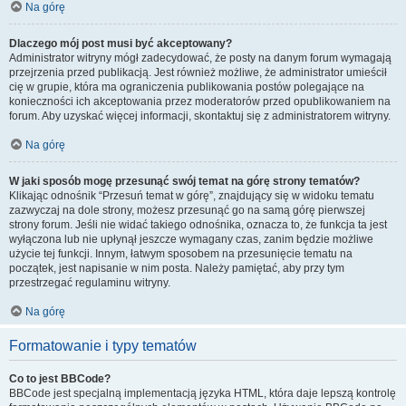
Na górę
Dlaczego mój post musi być akceptowany?
Administrator witryny mógł zadecydować, że posty na danym forum wymagają
przejrzenia przed publikacją. Jest również możliwe, że administrator umieścił
cię w grupie, która ma ograniczenia publikowania postów polegające na
konieczności ich akceptowania przez moderatorów przed opublikowaniem na
forum. Aby uzyskać więcej informacji, skontaktuj się z administratorem witryny.
Na górę
W jaki sposób mogę przesunąć swój temat na górę strony tematów?
Klikając odnośnik “Przesuń temat w górę”, znajdujący się w widoku tematu
zazwyczaj na dole strony, możesz przesunąć go na samą górę pierwszej
strony forum. Jeśli nie widać takiego odnośnika, oznacza to, że funkcja ta jest
wyłączona lub nie upłynął jeszcze wymagany czas, zanim będzie możliwe
użycie tej funkcji. Innym, łatwym sposobem na przesunięcie tematu na
początek, jest napisanie w nim posta. Należy pamiętać, aby przy tym
przestrzegać regulaminu witryny.
Na górę
Formatowanie i typy tematów
Co to jest BBCode?
BBCode jest specjalną implementacją języka HTML, która daje lepszą kontrolę