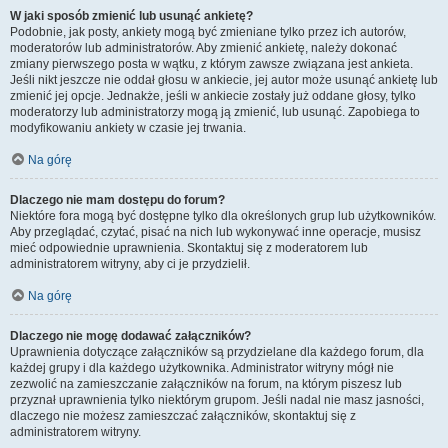
W jaki sposób zmienić lub usunąć ankietę?
Podobnie, jak posty, ankiety mogą być zmieniane tylko przez ich autorów,
moderatorów lub administratorów. Aby zmienić ankietę, należy dokonać
zmiany pierwszego posta w wątku, z którym zawsze związana jest ankieta.
Jeśli nikt jeszcze nie oddał głosu w ankiecie, jej autor może usunąć ankietę lub
zmienić jej opcje. Jednakże, jeśli w ankiecie zostały już oddane głosy, tylko
moderatorzy lub administratorzy mogą ją zmienić, lub usunąć. Zapobiega to
modyfikowaniu ankiety w czasie jej trwania.
Na górę
Dlaczego nie mam dostępu do forum?
Niektóre fora mogą być dostępne tylko dla określonych grup lub użytkowników.
Aby przeglądać, czytać, pisać na nich lub wykonywać inne operacje, musisz
mieć odpowiednie uprawnienia. Skontaktuj się z moderatorem lub
administratorem witryny, aby ci je przydzielił.
Na górę
Dlaczego nie mogę dodawać załączników?
Uprawnienia dotyczące załączników są przydzielane dla każdego forum, dla
każdej grupy i dla każdego użytkownika. Administrator witryny mógł nie
zezwolić na zamieszczanie załączników na forum, na którym piszesz lub
przyznał uprawnienia tylko niektórym grupom. Jeśli nadal nie masz jasności,
dlaczego nie możesz zamieszczać załączników, skontaktuj się z
administratorem witryny.