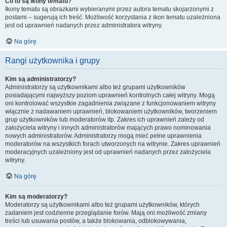
Co to są ikony tematu?
Ikony tematu są obrazkami wybieranymi przez autora tematu skojarzonymi z
postami – sugerują ich treść. Możliwość korzystania z ikon tematu uzależniona
jest od uprawnień nadanych przez administratora witryny.
Na górę
Rangi użytkownika i grupy
Kim są administratorzy?
Administratorzy są użytkownikami albo też grupami użytkowników
posiadającymi najwyższy poziom uprawnień kontrolnych całej witryny. Mogą
oni kontrolować wszystkie zagadnienia związane z funkcjonowaniem witryny
włącznie z nadawaniem uprawnień, blokowaniem użytkowników, tworzeniem
grup użytkowników lub moderatorów itp. Zakres ich uprawnień zależy od
założyciela witryny i innych administratorów mających prawo nominowania
nowych administratorów. Administratorzy mogą mieć pełne uprawnienia
moderatorów na wszystkich forach utworzonych na witrynie. Zakres uprawnień
moderacyjnych uzależniony jest od uprawnień nadanych przez założyciela
witryny.
Na górę
Kim są moderatorzy?
Moderatorzy są użytkownikami albo też grupami użytkowników, których
zadaniem jest codzienne przeglądanie forów. Mają oni możliwość zmiany
treści lub usuwania postów, a także blokowania, odblokowywania,