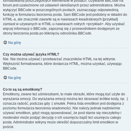
formatowania poszczególnych elementów w postach. Używanie BBCode na
forum jest uzależnione od ustawień określanych przez administratora. Można
wyłączyć BBCode w poszczególnych postach, zaznaczając odpowiednią
funkcję w formularzu tworzenia posta. Sam BBCode jest podobny w składni do
HTML-a, ale znaczniki zawarte są w nawiasach kwadratowych [przykład]
zamiast w używanych w HTML-u nawiasach ostrych <przykład>. Aby uzyskać
więcej informacji o BBCode, zapoznaj się z przewodnikiem dostępnym ze
strony tworzenia posta po kliknięciu odnośnika
BBCode
.
Na górę
Czy można używać języka HTML?
Nie. Nie można używać i przetwarzać znaczników HTML na tej witrynie.
Większość formatowania, które dostarcza HTML, można uzyskać, używając
BBCode.
Na górę
Co to są są emotikony?
Emotikony, zwane też uśmieszkami, to małe obrazki, które mogą być użyte do
wyrażania emocji. Do wyrażania emocji można też stosować krótkie kody, np. :)
oznacza radość, podczas gdy :( smutek. Pełna lista emotikon jest dostępna z
poziomu formularza tworzenia wiadomości. Nie należy jednak nadmiernie
używać emotikon, gdyż mogą spowodować, że post stanie się nieczytelny i
moderator może podjąć decyzję o ich usunięciu bądź też usunięciu całego
posta. Administrator witryny może określić dopuszczalny limit emotikon w
poście.