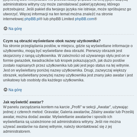
administratora witryny czy może zainstalować pakiet językowy, którego
potrzebujesz. Jeśli pakiet dla twojego języka nie istnieje, może spróbujesz go
utworzyć. Więcej informacji na ten temat można znaleźć na stronie
internetowej
phpBB.pl
® lub phpBB Limited
phpBB.com
®
Na górę
Czym są obrazki wyświetlane obok nazwy użytkownika?
Na stronie przeglądania postów, w miejscu, gdzie są wyświetlane informacje o
użytkowniku, mogą być wyświetlane dwa obrazki. Pierwszy obrazek jest
skojarzony z rangą użytkownika. W zależności od używanego stylu jest on w
formie gwiazdek, kwadracików lub kropek pokazujących, jak dużo postów
zostało napisanych przez użytkownika lub jaki jest jego status na tej witrynie.
Jest on wyświetlany poniżej nazwy użytkownika. Drugi, zazwyczaj większy
obrazek, wyświetlany powyżej nazwy użytkownika jest znany jako awatar i jest
unikatowy lub osobisty dla każdego użytkownika.
Na górę
Jak wyświetlić awatar?
W panelu zarządzania kontem na karcie „Profil” w sekcji „Awatar”, używając
jednej z czterech metod: Gravatar, Galeria awatarów, Zdalny awatar lub Prześlij
awatar, można dodać awatar. Wyświetlanie awatarów i sposób ich
wyświetlania są uzależnione od administratora witryny. Jeśli nie można
używać awatarów na danej witrynie, należy skontaktować się z jej
administratorem.