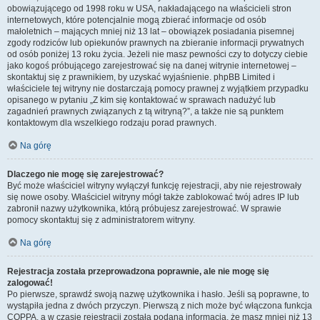
obowiązującego od 1998 roku w USA, nakładającego na właścicieli stron
internetowych, które potencjalnie mogą zbierać informacje od osób
małoletnich – mających mniej niż 13 lat – obowiązek posiadania pisemnej
zgody rodziców lub opiekunów prawnych na zbieranie informacji prywatnych
od osób poniżej 13 roku życia. Jeżeli nie masz pewności czy to dotyczy ciebie
jako kogoś próbującego zarejestrować się na danej witrynie internetowej –
skontaktuj się z prawnikiem, by uzyskać wyjaśnienie. phpBB Limited i
właściciele tej witryny nie dostarczają pomocy prawnej z wyjątkiem przypadku
opisanego w pytaniu „Z kim się kontaktować w sprawach nadużyć lub
zagadnień prawnych związanych z tą witryną?”, a także nie są punktem
kontaktowym dla wszelkiego rodzaju porad prawnych.
Na górę
Dlaczego nie mogę się zarejestrować?
Być może właściciel witryny wyłączył funkcję rejestracji, aby nie rejestrowały
się nowe osoby. Właściciel witryny mógł także zablokować twój adres IP lub
zabronił nazwy użytkownika, którą próbujesz zarejestrować. W sprawie
pomocy skontaktuj się z administratorem witryny.
Na górę
Rejestracja została przeprowadzona poprawnie, ale nie mogę się
zalogować!
Po pierwsze, sprawdź swoją nazwę użytkownika i hasło. Jeśli są poprawne, to
wystąpiła jedna z dwóch przyczyn. Pierwszą z nich może być włączona funkcja
COPPA, a w czasie rejestracji została podana informacja, że masz mniej niż 13