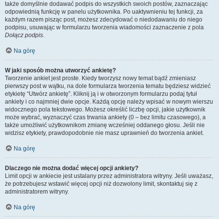
także domyślnie dodawać podpis do wszystkich swoich postów, zaznaczając
odpowiednią funkcję w panelu użytkownika. Po uaktywnieniu tej funkcji, za
każdym razem pisząc post, możesz zdecydować o niedodawaniu do niego
podpisu, usuwając w formularzu tworzenia wiadomości zaznaczenie z pola
Dołącz podpis
.
Na górę
W jaki sposób można utworzyć ankietę?
Tworzenie ankiet jest proste. Kiedy tworzysz nowy temat bądź zmieniasz
pierwszy post w wątku, na dole formularza tworzenia tematu będziesz widzieć
etykietę “Utwórz ankietę”. Kliknij ją i w otworzonym formularzu podaj tytuł
ankiety i co najmniej dwie opcje. Każdą opcję należy wpisać w nowym wierszu
widocznego pola tekstowego. Możesz określić liczbę opcji, jakie użytkownik
może wybrać, wyznaczyć czas trwania ankiety (0 – bez limitu czasowego), a
także umożliwić użytkownikom zmianę wcześniej oddanego głosu. Jeśli nie
widzisz etykiety, prawdopodobnie nie masz uprawnień do tworzenia ankiet.
Na górę
Dlaczego nie można dodać więcej opcji ankiety?
Limit opcji w ankiecie jest ustalany przez administratora witryny. Jeśli uważasz,
że potrzebujesz wstawić więcej opcji niż dozwolony limit, skontaktuj się z
administratorem witryny.
Na górę