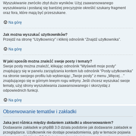
Wyszukiwanie zwróciło zbyt dużo wyników. Użyj zaawansowanego
wyszukiwania i postaraj się bardziej precyzyjnie określić szukany fragment
oraz fora, które mają być przeszukane.
Na górę
Jak można wyszukać użytkowników?
Przejdź na stronę “Użytkownicy” i kliknij odnośnik “Znajdź użytkownika”.
Na górę
W jaki sposób można znaleźć swoje posty i tematy?
Swoje posty można znaleźć, klikając odnośnik “Wyświetl moje posty”
znajdujący się w panelu zarządzania kontem lub odnośnik “Posty użytkownika”
na stronie swojego profilu lub wybierając „Twoje posty” z menu „Więcej…”
znajdującego się w górnym lewym rogu witryny. Jeśli chcesz wyszukać swoje
tematy, użyj strony wyszukiwania zaawansowanego i skorzystaj z
odpowiednich funkcji.
Na górę
Obserwowanie tematów i zakładki
Jaka jest różnica między dodaniem zakładki a obserwowaniem?
Dodawanie zakładek w phpBB 3.0 działa podobnie jak dodawanie zakładek w
przeglądarce. Użytkownik nie dostaje powiadomienia, gdy w temacie pojawia