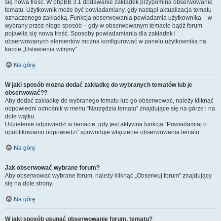
się nowa treść. W phpBB 3.1 dodawanie zakładek przypomina obserwowanie
tematu. Użytkownik może być powiadamiany, gdy nastąpi aktualizacja tematu
oznaczonego zakładką. Funkcja obserwowania powiadamia użytkownika – w
wybrany przez niego sposób – gdy w obserwowanym temacie bądź forum
pojawiła się nowa treść. Sposoby powiadamiania dla zakładek i
obserwowanych elementów można konfigurować w panelu użytkownika na
karcie „Ustawienia witryny”.
Na górę
W jaki sposób można dodać zakładkę do wybranych tematów lub je
obserwować??
Aby dodać zakładkę do wybranego tematu lub go obserwować, należy kliknąć
odpowiedni odnośnik w menu “Narzędzia tematu” znajdujące się na górze i na
dole wątku.
Udzielenie odpowiedzi w temacie, gdy jest aktywna funkcja “Powiadamiaj o
opublikowaniu odpowiedzi” spowoduje włączenie obserwowania tematu.
Na górę
Jak obserwować wybrane forum?
Aby obserwować wybrane forum, należy kliknąć „Obserwuj forum” znajdujący
się na dole strony.
Na górę
W jaki sposób usunąć obserwowanie forum, tematu?