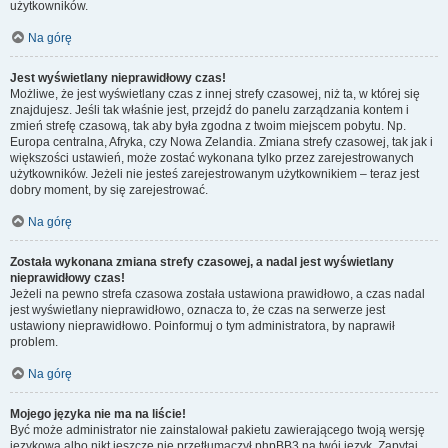
użytkowników.
Na górę
Jest wyświetlany nieprawidłowy czas!
Możliwe, że jest wyświetlany czas z innej strefy czasowej, niż ta, w której się
znajdujesz. Jeśli tak właśnie jest, przejdź do panelu zarządzania kontem i
zmień strefę czasową, tak aby była zgodna z twoim miejscem pobytu. Np.
Europa centralna, Afryka, czy Nowa Zelandia. Zmiana strefy czasowej, tak jak i
większości ustawień, może zostać wykonana tylko przez zarejestrowanych
użytkowników. Jeżeli nie jesteś zarejestrowanym użytkownikiem – teraz jest
dobry moment, by się zarejestrować.
Na górę
Została wykonana zmiana strefy czasowej, a nadal jest wyświetlany
nieprawidłowy czas!
Jeżeli na pewno strefa czasowa została ustawiona prawidłowo, a czas nadal
jest wyświetlany nieprawidłowo, oznacza to, że czas na serwerze jest
ustawiony nieprawidłowo. Poinformuj o tym administratora, by naprawił
problem.
Na górę
Mojego języka nie ma na liście!
Być może administrator nie zainstalował pakietu zawierającego twoją wersję
językową albo nikt jeszcze nie przetłumaczył phpBB3 na twój język. Zapytaj