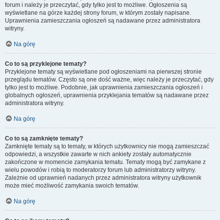
forum i należy je przeczytać, gdy tylko jest to możliwe. Ogłoszenia są
wyświetlane na górze każdej strony forum, w którym zostały napisane.
Uprawnienia zamieszczania ogłoszeń są nadawane przez administratora
witryny.
Na górę
Co to są przyklejone tematy?
Przyklejone tematy są wyświetlane pod ogłoszeniami na pierwszej stronie
przeglądu tematów. Często są one dość ważne, więc należy je przeczytać, gdy
tylko jest to możliwe. Podobnie, jak uprawnienia zamieszczania ogłoszeń i
globalnych ogłoszeń, uprawnienia przyklejania tematów są nadawane przez
administratora witryny.
Na górę
Co to są zamknięte tematy?
Zamknięte tematy są to tematy, w których użytkownicy nie mogą zamieszczać
odpowiedzi, a wszystkie zawarte w nich ankiety zostały automatycznie
zakończone w momencie zamykania tematu. Tematy mogą być zamykane z
wielu powodów i robią to moderatorzy forum lub administratorzy witryny.
Zależnie od uprawnień nadanych przez administratora witryny użytkownik
może mieć możliwość zamykania swoich tematów.
Na górę