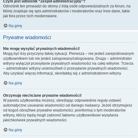
Czym jest odnośnik “Zespół administracyjny”?
Odnośnik ten prowadzi do strony z listą osób odpowiedzialnych za forum, na
której znajduje się spis administratorów i moderatorów oraz inne dane, takie
jak fora przez nich moderowane.
Na górę
Prywatne wiadomości
Nie mogę wysyłać prywatnych wiadomości!
Mogą być trzy przyczyny takiej sytuacji. Pierwsza – nie jesteś zarejestrowanym
użytkownikiem lub nie jesteś zalogowany/zalogowana. Druga – administrator
witryny wyłączył przesyłanie prywatnych wiadomości na całej witrynie. Trzecia
– administrator witryny uniemożliwił ci przesyłanie prywatnych wiadomości.
Aby uzyskać więcej informacji, skontaktuj się z administratorem witryny.
Na górę
Otrzymuję niechciane prywatne wiadomości!
W panelu użytkownika możesz, określając odpowiednie reguły ustawić
automatyczne usuwanie wiadomości od danego nadawcy. Jeżeli otrzymujesz
od kogoś obraźliwe prywatne wiadomości, poinformuj o tym moderatorów
witryny, którzy będą mogli zabronić takiemu użytkownikowi wysyłania
jakichkolwiek prywatnych wiadomości.
Na górę