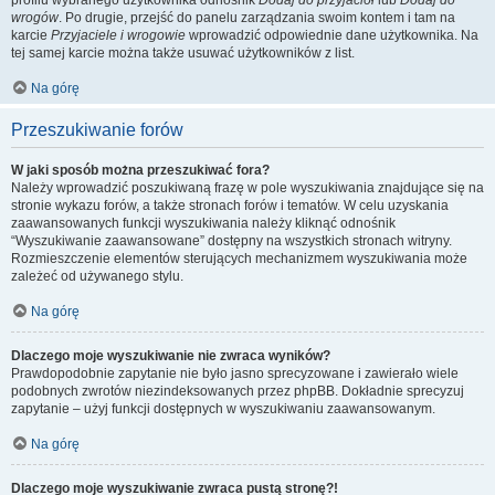
profilu wybranego użytkownika odnośnik
Dodaj do przyjaciół
lub
Dodaj do
wrogów
. Po drugie, przejść do panelu zarządzania swoim kontem i tam na
karcie
Przyjaciele i wrogowie
wprowadzić odpowiednie dane użytkownika. Na
tej samej karcie można także usuwać użytkowników z list.
Na górę
Przeszukiwanie forów
W jaki sposób można przeszukiwać fora?
Należy wprowadzić poszukiwaną frazę w pole wyszukiwania znajdujące się na
stronie wykazu forów, a także stronach forów i tematów. W celu uzyskania
zaawansowanych funkcji wyszukiwania należy kliknąć odnośnik
“Wyszukiwanie zaawansowane” dostępny na wszystkich stronach witryny.
Rozmieszczenie elementów sterujących mechanizmem wyszukiwania może
zależeć od używanego stylu.
Na górę
Dlaczego moje wyszukiwanie nie zwraca wyników?
Prawdopodobnie zapytanie nie było jasno sprecyzowane i zawierało wiele
podobnych zwrotów niezindeksowanych przez phpBB. Dokładnie sprecyzuj
zapytanie – użyj funkcji dostępnych w wyszukiwaniu zaawansowanym.
Na górę
Dlaczego moje wyszukiwanie zwraca pustą stronę?!