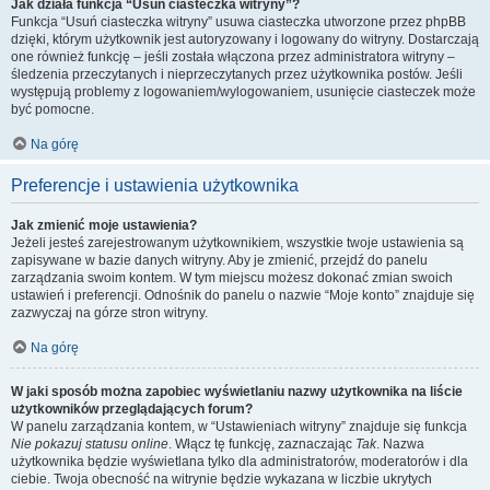
Jak działa funkcja “Usuń ciasteczka witryny”?
Funkcja “Usuń ciasteczka witryny” usuwa ciasteczka utworzone przez phpBB
dzięki, którym użytkownik jest autoryzowany i logowany do witryny. Dostarczają
one również funkcję – jeśli została włączona przez administratora witryny –
śledzenia przeczytanych i nieprzeczytanych przez użytkownika postów. Jeśli
występują problemy z logowaniem/wylogowaniem, usunięcie ciasteczek może
być pomocne.
Na górę
Preferencje i ustawienia użytkownika
Jak zmienić moje ustawienia?
Jeżeli jesteś zarejestrowanym użytkownikiem, wszystkie twoje ustawienia są
zapisywane w bazie danych witryny. Aby je zmienić, przejdź do panelu
zarządzania swoim kontem. W tym miejscu możesz dokonać zmian swoich
ustawień i preferencji. Odnośnik do panelu o nazwie “Moje konto” znajduje się
zazwyczaj na górze stron witryny.
Na górę
W jaki sposób można zapobiec wyświetlaniu nazwy użytkownika na liście
użytkowników przeglądających forum?
W panelu zarządzania kontem, w “Ustawieniach witryny” znajduje się funkcja
Nie pokazuj statusu online
. Włącz tę funkcję, zaznaczając
Tak
. Nazwa
użytkownika będzie wyświetlana tylko dla administratorów, moderatorów i dla
ciebie. Twoja obecność na witrynie będzie wykazana w liczbie ukrytych