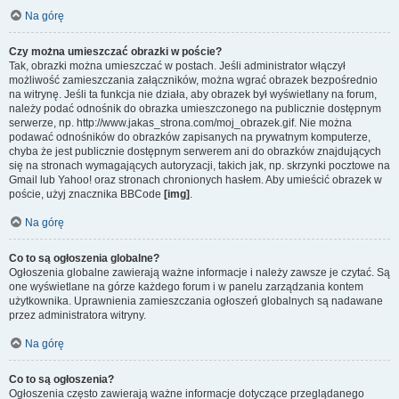
Na górę
Czy można umieszczać obrazki w poście?
Tak, obrazki można umieszczać w postach. Jeśli administrator włączył
możliwość zamieszczania załączników, można wgrać obrazek bezpośrednio
na witrynę. Jeśli ta funkcja nie działa, aby obrazek był wyświetlany na forum,
należy podać odnośnik do obrazka umieszczonego na publicznie dostępnym
serwerze, np. http://www.jakas_strona.com/moj_obrazek.gif. Nie można
podawać odnośników do obrazków zapisanych na prywatnym komputerze,
chyba że jest publicznie dostępnym serwerem ani do obrazków znajdujących
się na stronach wymagających autoryzacji, takich jak, np. skrzynki pocztowe na
Gmail lub Yahoo! oraz stronach chronionych hasłem. Aby umieścić obrazek w
poście, użyj znacznika BBCode
[img]
.
Na górę
Co to są ogłoszenia globalne?
Ogłoszenia globalne zawierają ważne informacje i należy zawsze je czytać. Są
one wyświetlane na górze każdego forum i w panelu zarządzania kontem
użytkownika. Uprawnienia zamieszczania ogłoszeń globalnych są nadawane
przez administratora witryny.
Na górę
Co to są ogłoszenia?
Ogłoszenia często zawierają ważne informacje dotyczące przeglądanego