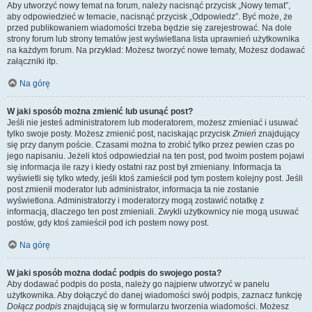
Aby utworzyć nowy temat na forum, należy nacisnąć przycisk „Nowy temat”,
aby odpowiedzieć w temacie, nacisnąć przycisk „Odpowiedz”. Być może, że
przed publikowaniem wiadomości trzeba będzie się zarejestrować. Na dole
strony forum lub strony tematów jest wyświetlana lista uprawnień użytkownika
na każdym forum. Na przykład: Możesz tworzyć nowe tematy, Możesz dodawać
załączniki itp.
Na górę
W jaki sposób można zmienić lub usunąć post?
Jeśli nie jesteś administratorem lub moderatorem, możesz zmieniać i usuwać
tylko swoje posty. Możesz zmienić post, naciskając przycisk
Zmień
znajdujący
się przy danym poście. Czasami można to zrobić tylko przez pewien czas po
jego napisaniu. Jeżeli ktoś odpowiedział na ten post, pod twoim postem pojawi
się informacja ile razy i kiedy ostatni raz post był zmieniany. Informacja ta
wyświetli się tylko wtedy, jeśli ktoś zamieścił pod tym postem kolejny post. Jeśli
post zmienił moderator lub administrator, informacja ta nie zostanie
wyświetlona. Administratorzy i moderatorzy mogą zostawić notatkę z
informacją, dlaczego ten post zmieniali. Zwykli użytkownicy nie mogą usuwać
postów, gdy ktoś zamieścił pod ich postem nowy post.
Na górę
W jaki sposób można dodać podpis do swojego posta?
Aby dodawać podpis do posta, należy go najpierw utworzyć w panelu
użytkownika. Aby dołączyć do danej wiadomości swój podpis, zaznacz funkcję
Dołącz podpis
znajdującą się w formularzu tworzenia wiadomości. Możesz