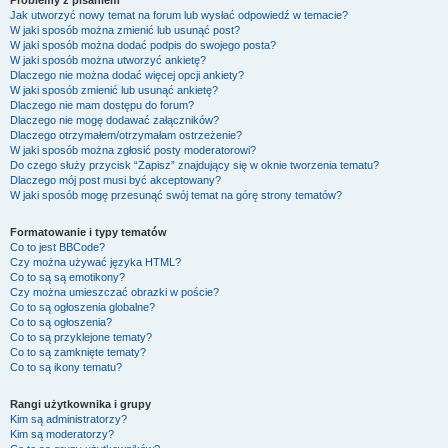
Problemy z pisaniem
Jak utworzyć nowy temat na forum lub wysłać odpowiedź w temacie?
W jaki sposób można zmienić lub usunąć post?
W jaki sposób można dodać podpis do swojego posta?
W jaki sposób można utworzyć ankietę?
Dlaczego nie można dodać więcej opcji ankiety?
W jaki sposób zmienić lub usunąć ankietę?
Dlaczego nie mam dostępu do forum?
Dlaczego nie mogę dodawać załączników?
Dlaczego otrzymałem/otrzymałam ostrzeżenie?
W jaki sposób można zgłosić posty moderatorowi?
Do czego służy przycisk “Zapisz” znajdujący się w oknie tworzenia tematu?
Dlaczego mój post musi być akceptowany?
W jaki sposób mogę przesunąć swój temat na górę strony tematów?
Formatowanie i typy tematów
Co to jest BBCode?
Czy można używać języka HTML?
Co to są są emotikony?
Czy można umieszczać obrazki w poście?
Co to są ogłoszenia globalne?
Co to są ogłoszenia?
Co to są przyklejone tematy?
Co to są zamknięte tematy?
Co to są ikony tematu?
Rangi użytkownika i grupy
Kim są administratorzy?
Kim są moderatorzy?