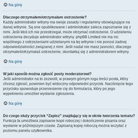
Na górę
Dlaczego otrzymałem/otrzymałam ostrzeżenie?
Każdy administrator witryny ma swoje zasady i regulaminy obowiązujące na
danej witrynie. Są one opublikowane i administrator zaleca zapoznanie się z
nimi. Jeśli ktoś ich nie przestrzegał, może otrzymać ostrzeżenie. O udzieleniu
ostrzeżenia decyduje administrator witryny. phpBB Limited nie ma nic
wspólnego z ostrzeżeniami udzielanymi na tej witrynie i nie ponosi żadnej
odpowiedzialności związanej z nimi. Jeśli nadal nie masz jasności, dlaczego
otrzymałeś/otrzymałaś ostrzeżenie, skontaktuj się z administratorem witryny.
Na górę
W jaki sposób można zgłosić posty moderatorowi?
Jeśli administrator na to zezwolił, w prawym górnym rogu treści posta, który
chcesz zgłosić, powinien być widoczny odpowiedni przycisk. Naciśnięcie tego
przycisku spowoduje przeniesienie cię do formularza, który po jego
wypełnieniu umożliwi wysłanie zgłoszenia.
Na górę
Do czego służy przycisk “Zapisz” znajdujący się w oknie tworzenia tematu?
Funkcja ta umożliwia zapisanie kopii roboczej i dokończenie pisania oraz
wysłanie w późniejszym czasie. Zapisaną kopię roboczą można wczytać z
poziomu panelu użytkownika.