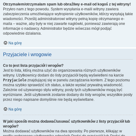
Otrzymałem/otrzymałam spam lub obraźliwy e-mail od kogoś z tej witryny!
Przykro nam z tego powodu. System wysyłania e-maili witryny zawiera
zabezpieczenia umożliwiające wytropienie użytkowników, którzy wysyłają takie
wiadomości. Prześlij administratorowi witryny pełną kopię otrzymanego e-
maila – ważne, aby były w niej zawarte nagłówki, ponieważ zawierają one
informacje o nadawcy. Administrator będzie wówczas mógł podjąć
odpowiednie działania.
Na górę
Przyjaciele i wrogowie
Co to jest lista przyjaciół i wrogów?
Jest to lista, którą można użyć do organizowania różnych użytkowników
witryny. Użytkownicy dodani do listy przyjaciół będą wyświetleni na karcie
Przyjaciele
znajdującej się w panelu zarządzania kontem. Z tego poziomu
można szybko sprawdzić ich status, a także wysłać prywatną wiadomość.
Zależnie od używanego stylu witryny, posty tych użytkowników mogą być
wyróżniane. Jeśli użytkownik zostanie dodany do listy wrogów, wszystkie posty
przez niego napisane domyślnie nie będą wyświetlane.
Na górę
W jaki sposób można dodawać/usuwać użytkowników z listy przyjaciół lub
wrogów?
Można dodawać użytkowników na dwa sposoby. Po pierwsze, klikając w