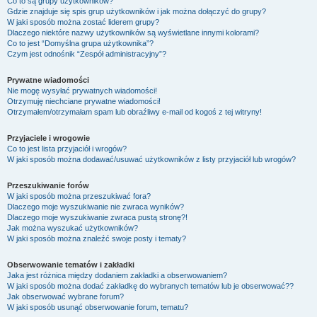
Co to są grupy użytkowników?
Gdzie znajduje się spis grup użytkowników i jak można dołączyć do grupy?
W jaki sposób można zostać liderem grupy?
Dlaczego niektóre nazwy użytkowników są wyświetlane innymi kolorami?
Co to jest “Domyślna grupa użytkownika”?
Czym jest odnośnik “Zespół administracyjny”?
Prywatne wiadomości
Nie mogę wysyłać prywatnych wiadomości!
Otrzymuję niechciane prywatne wiadomości!
Otrzymałem/otrzymałam spam lub obraźliwy e-mail od kogoś z tej witryny!
Przyjaciele i wrogowie
Co to jest lista przyjaciół i wrogów?
W jaki sposób można dodawać/usuwać użytkowników z listy przyjaciół lub wrogów?
Przeszukiwanie forów
W jaki sposób można przeszukiwać fora?
Dlaczego moje wyszukiwanie nie zwraca wyników?
Dlaczego moje wyszukiwanie zwraca pustą stronę?!
Jak można wyszukać użytkowników?
W jaki sposób można znaleźć swoje posty i tematy?
Obserwowanie tematów i zakładki
Jaka jest różnica między dodaniem zakładki a obserwowaniem?
W jaki sposób można dodać zakładkę do wybranych tematów lub je obserwować??
Jak obserwować wybrane forum?
W jaki sposób usunąć obserwowanie forum, tematu?