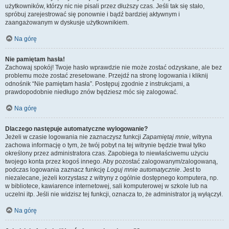
użytkowników, którzy nic nie pisali przez dłuższy czas. Jeśli tak się stało,
spróbuj zarejestrować się ponownie i bądź bardziej aktywnym i
zaangażowanym w dyskusje użytkownikiem.
Na górę
Nie pamiętam hasła!
Zachowaj spokój! Twoje hasło wprawdzie nie może zostać odzyskane, ale bez
problemu może zostać zresetowane. Przejdź na stronę logowania i kliknij
odnośnik “Nie pamiętam hasła”. Postępuj zgodnie z instrukcjami, a
prawdopodobnie niedługo znów będziesz móc się zalogować.
Na górę
Dlaczego następuje automatyczne wylogowanie?
Jeżeli w czasie logowania nie zaznaczysz funkcji
Zapamiętaj mnie
, witryna
zachowa informację o tym, że twój pobyt na tej witrynie będzie trwał tylko
określony przez administratora czas. Zapobiega to niewłaściwemu użyciu
twojego konta przez kogoś innego. Aby pozostać zalogowanym/zalogowaną,
podczas logowania zaznacz funkcję
Loguj mnie automatycznie
. Jest to
niezalecane, jeżeli korzystasz z witryny z ogólnie dostępnego komputera, np.
w bibliotece, kawiarence internetowej, sali komputerowej w szkole lub na
uczelni itp. Jeśli nie widzisz tej funkcji, oznacza to, że administrator ją wyłączył.
Na górę