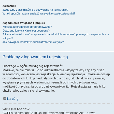
Załączniki
Jakie typy załączników są dozwolone na tej witrynie?
W jaki sposób można znaleźć wszystkie swoje załączniki?
Zagadnienia związane z phpBB
Kto jest autorem tego oprogramowania?
Dlaczego funkcja X nie jest dostępna?
Z kim się kontaktować w sprawach nadużyć lub zagadnień prawnych związanych z tą
witryną?
Jak nawiązać kontakt z administratorem witryny?
Problemy z logowaniem i rejestracją
Dlaczego w ogóle muszę się rejestrować?
Możliwe, że nie musisz. To od administratora witryny zależy czy, aby pisać
wiadomości, konieczna jest rejestracja. Niemniej rejestracja umożliwia dostęp
do dodatkowych funkcji niedostępnych dla gości, takich jak własny awatar,
wysyłanie prywatnych wiadomości i e-maili do innych użytkowników,
możliwość przypisania do grup użytkowników itp. Rejestracja zajmuje tylko
chwilę, więc zaleca się jej wykonanie.
Na górę
Co to jest COPPA?
COPPA, to skrót od Child Online Privacy and Protection Act – prawa