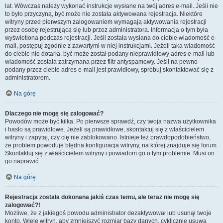
lat. Wówczas należy wykonać instrukcje wysłane na twój adres e-mail. Jeśli nie
to było przyczyną, być może nie została aktywowana rejestracja. Niektóre
witryny przed pierwszym zalogowaniem wymagają aktywowania rejestracji
przez osobę rejestrującą się lub przez administratora. Informacja o tym była
wyświetlona podczas rejestracji. Jeśli została wysłana do ciebie wiadomość e-
mail, postępuj zgodnie z zawartymi w niej instrukcjami. Jeżeli taka wiadomość
do ciebie nie dotarła, być może został podany nieprawidłowy adres e-mail lub
wiadomość została zatrzymana przez filtr antyspamowy. Jeśli na pewno
podany przez ciebie adres e-mail jest prawidłowy, spróbuj skontaktować się z
administratorem.
Na górę
Dlaczego nie mogę się zalogować?
Powodów może być kilka. Po pierwsze sprawdź, czy twoja nazwa użytkownika
i hasło są prawidłowe. Jeżeli są prawidłowe, skontaktuj się z właścicielem
witryny i zapytaj, czy cię nie zablokowano. Istnieje też prawdopodobieństwo,
że problem powoduje błędna konfiguracja witryny, na której znajduje się forum.
Skontaktuj się z właścicielem witryny i powiadom go o tym problemie. Musi on
go naprawić.
Na górę
Rejestracja została dokonana jakiś czas temu, ale teraz nie mogę się
zalogować?!
Możliwe, że z jakiegoś powodu administrator dezaktywował lub usunął twoje
konto. Wiele witryn, aby zmniejszyć rozmiar bazy danych, cyklicznie usuwa