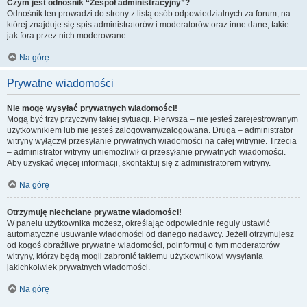
Czym jest odnośnik “Zespół administracyjny”?
Odnośnik ten prowadzi do strony z listą osób odpowiedzialnych za forum, na
której znajduje się spis administratorów i moderatorów oraz inne dane, takie
jak fora przez nich moderowane.
Na górę
Prywatne wiadomości
Nie mogę wysyłać prywatnych wiadomości!
Mogą być trzy przyczyny takiej sytuacji. Pierwsza – nie jesteś zarejestrowanym
użytkownikiem lub nie jesteś zalogowany/zalogowana. Druga – administrator
witryny wyłączył przesyłanie prywatnych wiadomości na całej witrynie. Trzecia
– administrator witryny uniemożliwił ci przesyłanie prywatnych wiadomości.
Aby uzyskać więcej informacji, skontaktuj się z administratorem witryny.
Na górę
Otrzymuję niechciane prywatne wiadomości!
W panelu użytkownika możesz, określając odpowiednie reguły ustawić
automatyczne usuwanie wiadomości od danego nadawcy. Jeżeli otrzymujesz
od kogoś obraźliwe prywatne wiadomości, poinformuj o tym moderatorów
witryny, którzy będą mogli zabronić takiemu użytkownikowi wysyłania
jakichkolwiek prywatnych wiadomości.
Na górę