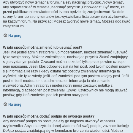
Aby utworzyć nowy temat na forum, należy nacisnąć przycisk „Nowy temat”,
aby odpowiedzieć w temacie, nacisnąć przycisk „Odpowiedz”. Być może, że
przed publikowaniem wiadomości trzeba będzie się zarejestrować. Na dole
strony forum lub strony tematów jest wyświetlana lista uprawnień użytkownika
na każdym forum. Na przykład: Możesz tworzyć nowe tematy, Możesz dodawać
załączniki itp.
Na górę
W jaki sposób można zmienić lub usunąć post?
Jeśli nie jesteś administratorem lub moderatorem, możesz zmieniać i usuwać
tylko swoje posty. Możesz zmienić post, naciskając przycisk
Zmień
znajdujący
się przy danym poście. Czasami można to zrobić tylko przez pewien czas po
jego napisaniu. Jeżeli ktoś odpowiedział na ten post, pod twoim postem pojawi
się informacja ile razy i kiedy ostatni raz post był zmieniany. Informacja ta
wyświetli się tylko wtedy, jeśli ktoś zamieścił pod tym postem kolejny post. Jeśli
post zmienił moderator lub administrator, informacja ta nie zostanie
wyświetlona. Administratorzy i moderatorzy mogą zostawić notatkę z
informacją, dlaczego ten post zmieniali. Zwykli użytkownicy nie mogą usuwać
postów, gdy ktoś zamieścił pod ich postem nowy post.
Na górę
W jaki sposób można dodać podpis do swojego posta?
Aby dodawać podpis do posta, należy go najpierw utworzyć w panelu
użytkownika. Aby dołączyć do danej wiadomości swój podpis, zaznacz funkcję
Dołącz podpis
znajdującą się w formularzu tworzenia wiadomości. Możesz