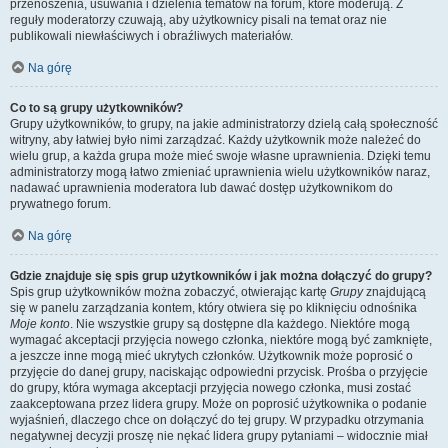
przenoszenia, usuwania i dzielenia tematów na forum, które moderują. Z
reguły moderatorzy czuwają, aby użytkownicy pisali na temat oraz nie
publikowali niewłaściwych i obraźliwych materiałów.
Na górę
Co to są grupy użytkowników?
Grupy użytkowników, to grupy, na jakie administratorzy dzielą całą społeczność
witryny, aby łatwiej było nimi zarządzać. Każdy użytkownik może należeć do
wielu grup, a każda grupa może mieć swoje własne uprawnienia. Dzięki temu
administratorzy mogą łatwo zmieniać uprawnienia wielu użytkowników naraz,
nadawać uprawnienia moderatora lub dawać dostęp użytkownikom do
prywatnego forum.
Na górę
Gdzie znajduje się spis grup użytkowników i jak można dołączyć do grupy?
Spis grup użytkowników można zobaczyć, otwierając kartę
Grupy
znajdującą
się w panelu zarządzania kontem, który otwiera się po kliknięciu odnośnika
Moje konto
. Nie wszystkie grupy są dostępne dla każdego. Niektóre mogą
wymagać akceptacji przyjęcia nowego członka, niektóre mogą być zamknięte,
a jeszcze inne mogą mieć ukrytych członków. Użytkownik może poprosić o
przyjęcie do danej grupy, naciskając odpowiedni przycisk. Prośba o przyjęcie
do grupy, która wymaga akceptacji przyjęcia nowego członka, musi zostać
zaakceptowana przez lidera grupy. Może on poprosić użytkownika o podanie
wyjaśnień, dlaczego chce on dołączyć do tej grupy. W przypadku otrzymania
negatywnej decyzji proszę nie nękać lidera grupy pytaniami – widocznie miał