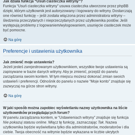
Jak działa funkcja “Usuń ciasteczka witryny”?
Funkcja “Usuń ciasteczka witryny” usuwa ciasteczka utworzone przez phpBB
dzięki, którym użytkownik jest autoryzowany i logowany do witryny. Dostarczają
one również funkcję – jeśli została włączona przez administratora witryny –
śledzenia przeczytanych i nieprzeczytanych przez użytkownika postów. Jeśli
występują problemy z logowaniem/wylogowaniem, usunięcie ciasteczek może
być pomocne.
Na górę
Preferencje i ustawienia użytkownika
Jak zmienić moje ustawienia?
Jeżeli jesteś zarejestrowanym użytkownikiem, wszystkie twoje ustawienia są
zapisywane w bazie danych witryny. Aby je zmienić, przejdź do panelu
zarządzania swoim kontem. W tym miejscu możesz dokonać zmian swoich
ustawień i preferencji. Odnośnik do panelu o nazwie “Moje konto” znajduje się
zazwyczaj na górze stron witryny.
Na górę
W jaki sposób można zapobiec wyświetlaniu nazwy użytkownika na liście
użytkowników przeglądających forum?
W panelu zarządzania kontem, w “Ustawieniach witryny” znajduje się funkcja
Nie pokazuj statusu online
. Włącz tę funkcję, zaznaczając
Tak
. Nazwa
użytkownika będzie wyświetlana tylko dla administratorów, moderatorów i dla
ciebie. Twoja obecność na witrynie będzie wykazana w liczbie ukrytych