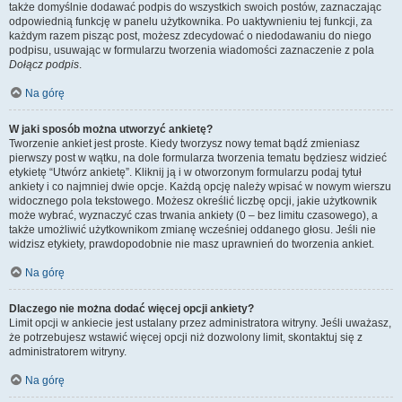
także domyślnie dodawać podpis do wszystkich swoich postów, zaznaczając
odpowiednią funkcję w panelu użytkownika. Po uaktywnieniu tej funkcji, za
każdym razem pisząc post, możesz zdecydować o niedodawaniu do niego
podpisu, usuwając w formularzu tworzenia wiadomości zaznaczenie z pola
Dołącz podpis
.
Na górę
W jaki sposób można utworzyć ankietę?
Tworzenie ankiet jest proste. Kiedy tworzysz nowy temat bądź zmieniasz
pierwszy post w wątku, na dole formularza tworzenia tematu będziesz widzieć
etykietę “Utwórz ankietę”. Kliknij ją i w otworzonym formularzu podaj tytuł
ankiety i co najmniej dwie opcje. Każdą opcję należy wpisać w nowym wierszu
widocznego pola tekstowego. Możesz określić liczbę opcji, jakie użytkownik
może wybrać, wyznaczyć czas trwania ankiety (0 – bez limitu czasowego), a
także umożliwić użytkownikom zmianę wcześniej oddanego głosu. Jeśli nie
widzisz etykiety, prawdopodobnie nie masz uprawnień do tworzenia ankiet.
Na górę
Dlaczego nie można dodać więcej opcji ankiety?
Limit opcji w ankiecie jest ustalany przez administratora witryny. Jeśli uważasz,
że potrzebujesz wstawić więcej opcji niż dozwolony limit, skontaktuj się z
administratorem witryny.
Na górę