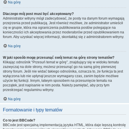
Na górę
Dlaczego mój post musi być akceptowany?
Administrator witryny mógł zadecydować, że posty na danym forum wymagają
przejrzenia przed publikacją. Jest również możliwe, że administrator umieścił
cię w grupie, która ma ograniczenia publikowania postów polegające na
konieczności ich akceptowania przez moderatorów przed opublikowaniem na
forum. Aby uzyskać więcej informacji, skontaktuj się z administratorem witryny.
Na górę
W jaki sposób mogę przesunąć swój temat na górę strony tematów?
Klikając odnośnik “Przesuń temat w górę”, znajdujący się w widoku tematu
zazwyczaj na dole strony, możesz przesunąć go na samą górę pierwszej
strony forum. Jeśli nie widać takiego odnośnika, oznacza to, że funkcja ta jest
wyłączona lub nie upłynął jeszcze wymagany czas, zanim będzie możliwe
użycie tej funkcji. Innym, łatwym sposobem na przesunięcie tematu na
początek, jest napisanie w nim posta. Należy pamiętać, aby przy tym
przestrzegać regulaminu witryny.
Na górę
Formatowanie i typy tematów
Co to jest BBCode?
BBCode jest specjalną implementacją języka HTML, która daje lepszą kontrolę