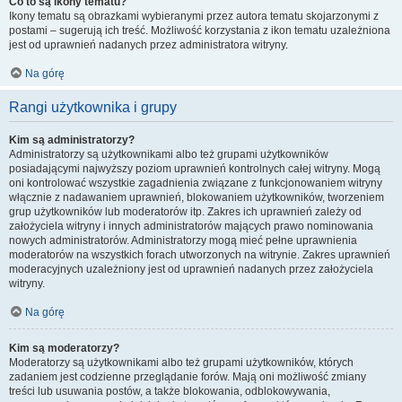
Co to są ikony tematu?
Ikony tematu są obrazkami wybieranymi przez autora tematu skojarzonymi z
postami – sugerują ich treść. Możliwość korzystania z ikon tematu uzależniona
jest od uprawnień nadanych przez administratora witryny.
Na górę
Rangi użytkownika i grupy
Kim są administratorzy?
Administratorzy są użytkownikami albo też grupami użytkowników
posiadającymi najwyższy poziom uprawnień kontrolnych całej witryny. Mogą
oni kontrolować wszystkie zagadnienia związane z funkcjonowaniem witryny
włącznie z nadawaniem uprawnień, blokowaniem użytkowników, tworzeniem
grup użytkowników lub moderatorów itp. Zakres ich uprawnień zależy od
założyciela witryny i innych administratorów mających prawo nominowania
nowych administratorów. Administratorzy mogą mieć pełne uprawnienia
moderatorów na wszystkich forach utworzonych na witrynie. Zakres uprawnień
moderacyjnych uzależniony jest od uprawnień nadanych przez założyciela
witryny.
Na górę
Kim są moderatorzy?
Moderatorzy są użytkownikami albo też grupami użytkowników, których
zadaniem jest codzienne przeglądanie forów. Mają oni możliwość zmiany
treści lub usuwania postów, a także blokowania, odblokowywania,