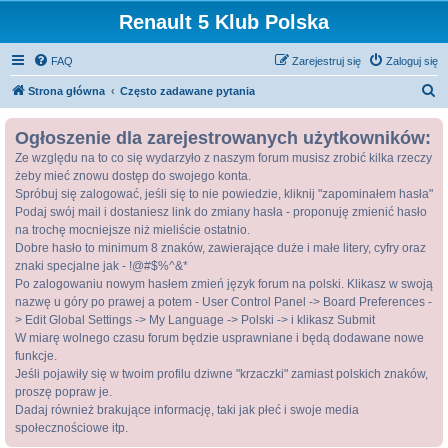
Renault 5 Klub Polska
FAQ
Zarejestruj się
Zaloguj się
S
Strona główna
Często zadawane pytania
z
Ogłoszenie dla zarejestrowanych użytkowników:
u
Ze względu na to co się wydarzyło z naszym forum musisz zrobić kilka rzeczy
k
żeby mieć znowu dostęp do swojego konta.
a
Spróbuj się zalogować, jeśli się to nie powiedzie, kliknij "zapominałem hasła"
j
Podaj swój mail i dostaniesz link do zmiany hasła - proponuję zmienić hasło
na trochę mocniejsze niż mieliście ostatnio.
Dobre hasło to minimum 8 znaków, zawierające duże i małe litery, cyfry oraz
znaki specjalne jak - !@#$%^&*
Po zalogowaniu nowym hasłem zmień język forum na polski. Klikasz w swoją
nazwę u góry po prawej a potem - User Control Panel -> Board Preferences -
> Edit Global Settings -> My Language -> Polski -> i klikasz Submit
W miarę wolnego czasu forum będzie usprawniane i będą dodawane nowe
funkcje.
Jeśli pojawiły się w twoim profilu dziwne "krzaczki" zamiast polskich znaków,
proszę popraw je.
Dadaj również brakujące informację, taki jak płeć i swoje media
społecznościowe itp.