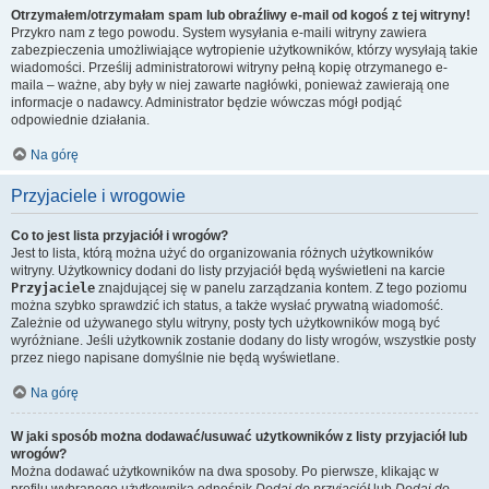
Otrzymałem/otrzymałam spam lub obraźliwy e-mail od kogoś z tej witryny!
Przykro nam z tego powodu. System wysyłania e-maili witryny zawiera
zabezpieczenia umożliwiające wytropienie użytkowników, którzy wysyłają takie
wiadomości. Prześlij administratorowi witryny pełną kopię otrzymanego e-
maila – ważne, aby były w niej zawarte nagłówki, ponieważ zawierają one
informacje o nadawcy. Administrator będzie wówczas mógł podjąć
odpowiednie działania.
Na górę
Przyjaciele i wrogowie
Co to jest lista przyjaciół i wrogów?
Jest to lista, którą można użyć do organizowania różnych użytkowników
witryny. Użytkownicy dodani do listy przyjaciół będą wyświetleni na karcie
Przyjaciele
znajdującej się w panelu zarządzania kontem. Z tego poziomu
można szybko sprawdzić ich status, a także wysłać prywatną wiadomość.
Zależnie od używanego stylu witryny, posty tych użytkowników mogą być
wyróżniane. Jeśli użytkownik zostanie dodany do listy wrogów, wszystkie posty
przez niego napisane domyślnie nie będą wyświetlane.
Na górę
W jaki sposób można dodawać/usuwać użytkowników z listy przyjaciół lub
wrogów?
Można dodawać użytkowników na dwa sposoby. Po pierwsze, klikając w