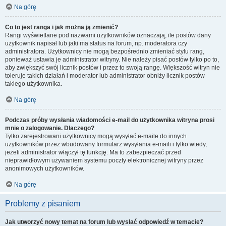
Na górę
Co to jest ranga i jak można ją zmienić?
Rangi wyświetlane pod nazwami użytkowników oznaczają, ile postów dany
użytkownik napisał lub jaki ma status na forum, np. moderatora czy
administratora. Użytkownicy nie mogą bezpośrednio zmieniać stylu rang,
ponieważ ustawia je administrator witryny. Nie należy pisać postów tylko po to,
aby zwiększyć swój licznik postów i przez to swoją rangę. Większość witryn nie
toleruje takich działań i moderator lub administrator obniży licznik postów
takiego użytkownika.
Na górę
Podczas próby wysłania wiadomości e-mail do użytkownika witryna prosi
mnie o zalogowanie. Dlaczego?
Tylko zarejestrowani użytkownicy mogą wysyłać e-maile do innych
użytkowników przez wbudowany formularz wysyłania e-maili i tylko wtedy,
jeżeli administrator włączył tę funkcję. Ma to zabezpieczać przed
nieprawidłowym używaniem systemu poczty elektronicznej witryny przez
anonimowych użytkowników.
Na górę
Problemy z pisaniem
Jak utworzyć nowy temat na forum lub wysłać odpowiedź w temacie?