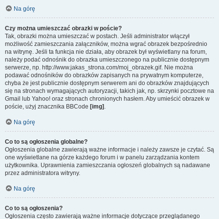
Na górę
Czy można umieszczać obrazki w poście?
Tak, obrazki można umieszczać w postach. Jeśli administrator włączył
możliwość zamieszczania załączników, można wgrać obrazek bezpośrednio
na witrynę. Jeśli ta funkcja nie działa, aby obrazek był wyświetlany na forum,
należy podać odnośnik do obrazka umieszczonego na publicznie dostępnym
serwerze, np. http://www.jakas_strona.com/moj_obrazek.gif. Nie można
podawać odnośników do obrazków zapisanych na prywatnym komputerze,
chyba że jest publicznie dostępnym serwerem ani do obrazków znajdujących
się na stronach wymagających autoryzacji, takich jak, np. skrzynki pocztowe na
Gmail lub Yahoo! oraz stronach chronionych hasłem. Aby umieścić obrazek w
poście, użyj znacznika BBCode
[img]
.
Na górę
Co to są ogłoszenia globalne?
Ogłoszenia globalne zawierają ważne informacje i należy zawsze je czytać. Są
one wyświetlane na górze każdego forum i w panelu zarządzania kontem
użytkownika. Uprawnienia zamieszczania ogłoszeń globalnych są nadawane
przez administratora witryny.
Na górę
Co to są ogłoszenia?
Ogłoszenia często zawierają ważne informacje dotyczące przeglądanego