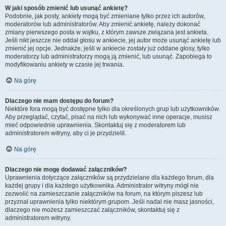
W jaki sposób zmienić lub usunąć ankietę?
Podobnie, jak posty, ankiety mogą być zmieniane tylko przez ich autorów,
moderatorów lub administratorów. Aby zmienić ankietę, należy dokonać
zmiany pierwszego posta w wątku, z którym zawsze związana jest ankieta.
Jeśli nikt jeszcze nie oddał głosu w ankiecie, jej autor może usunąć ankietę lub
zmienić jej opcje. Jednakże, jeśli w ankiecie zostały już oddane głosy, tylko
moderatorzy lub administratorzy mogą ją zmienić, lub usunąć. Zapobiega to
modyfikowaniu ankiety w czasie jej trwania.
Na górę
Dlaczego nie mam dostępu do forum?
Niektóre fora mogą być dostępne tylko dla określonych grup lub użytkowników.
Aby przeglądać, czytać, pisać na nich lub wykonywać inne operacje, musisz
mieć odpowiednie uprawnienia. Skontaktuj się z moderatorem lub
administratorem witryny, aby ci je przydzielił.
Na górę
Dlaczego nie mogę dodawać załączników?
Uprawnienia dotyczące załączników są przydzielane dla każdego forum, dla
każdej grupy i dla każdego użytkownika. Administrator witryny mógł nie
zezwolić na zamieszczanie załączników na forum, na którym piszesz lub
przyznał uprawnienia tylko niektórym grupom. Jeśli nadal nie masz jasności,
dlaczego nie możesz zamieszczać załączników, skontaktuj się z
administratorem witryny.