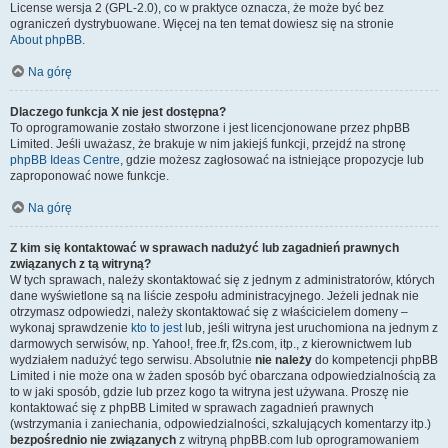
License wersja 2 (GPL-2.0), co w praktyce oznacza, że może być bez
ograniczeń dystrybuowane. Więcej na ten temat dowiesz się na stronie
About phpBB
.
Na górę
Dlaczego funkcja X nie jest dostępna?
To oprogramowanie zostało stworzone i jest licencjonowane przez phpBB
Limited. Jeśli uważasz, że brakuje w nim jakiejś funkcji, przejdź na stronę
phpBB Ideas Centre
, gdzie możesz zagłosować na istniejące propozycje lub
zaproponować nowe funkcje.
Na górę
Z kim się kontaktować w sprawach nadużyć lub zagadnień prawnych
związanych z tą witryną?
W tych sprawach, należy skontaktować się z jednym z administratorów, których
dane wyświetlone są na liście zespołu administracyjnego. Jeżeli jednak nie
otrzymasz odpowiedzi, należy skontaktować się z właścicielem domeny –
wykonaj sprawdzenie
kto to jest
lub, jeśli witryna jest uruchomiona na jednym z
darmowych serwisów, np. Yahoo!, free.fr, f2s.com, itp., z kierownictwem lub
wydziałem nadużyć tego serwisu. Absolutnie
nie należy
do kompetencji phpBB
Limited i nie może ona w żaden sposób być obarczana odpowiedzialnością za
to w jaki sposób, gdzie lub przez kogo ta witryna jest używana. Proszę nie
kontaktować się z phpBB Limited w sprawach zagadnień prawnych
(wstrzymania i zaniechania, odpowiedzialności, szkalujących komentarzy itp.)
bezpośrednio nie związanych
z witryną phpBB.com lub oprogramowaniem