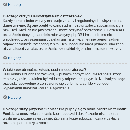
Na górę
Dlaczego otrzymałem/otrzymałam ostrzeżenie?
Każdy administrator witryny ma swoje zasady i regulaminy obowiązujące na
danej witrynie. Są one opublikowane i administrator zaleca zapoznanie się z
nimi. Jeśli ktoś ich nie przestrzegał, może otrzymać ostrzeżenie. O udzieleniu
ostrzeżenia decyduje administrator witryny. phpBB Limited nie ma nic
wspólnego z ostrzeżeniami udzielanymi na tej witrynie i nie ponosi żadnej
odpowiedzialności związanej z nimi. Jeśli nadal nie masz jasności, dlaczego
otrzymałeś/otrzymałaś ostrzeżenie, skontaktuj się z administratorem witryny.
Na górę
W jaki sposób można zgłosić posty moderatorowi?
Jeśli administrator na to zezwolił, w prawym górnym rogu treści posta, który
chcesz zgłosić, powinien być widoczny odpowiedni przycisk. Naciśnięcie tego
przycisku spowoduje przeniesienie cię do formularza, który po jego
wypełnieniu umożliwi wysłanie zgłoszenia.
Na górę
Do czego służy przycisk “Zapisz” znajdujący się w oknie tworzenia tematu?
Funkcja ta umożliwia zapisanie kopii roboczej i dokończenie pisania oraz
wysłanie w późniejszym czasie. Zapisaną kopię roboczą można wczytać z
poziomu panelu użytkownika.