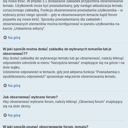
się nowa treść. W phpBB 3.1 dodawanie zakładek przypomina obserwowanie
tematu. Użytkownik może być powiadamiany, gdy nastąpi aktualizacja tematu
oznaczonego zakładką. Funkcja obserwowania powiadamia użytkownika – w
wybrany przez niego sposób – gdy w obserwowanym temacie bądź forum
pojawiła się nowa treść. Sposoby powiadamiania dla zakładek i
obserwowanych elementów można konfigurować w panelu użytkownika na
karcie „Ustawienia witryny”.
Na górę
W jaki sposób można dodać zakładkę do wybranych tematów lub je
obserwować??
Aby dodać zakładkę do wybranego tematu lub go obserwować, należy kliknąć
odpowiedni odnośnik w menu “Narzędzia tematu” znajdujące się na górze i na
dole wątku.
Udzielenie odpowiedzi w temacie, gdy jest aktywna funkcja “Powiadamiaj o
opublikowaniu odpowiedzi” spowoduje włączenie obserwowania tematu.
Na górę
Jak obserwować wybrane forum?
Aby obserwować wybrane forum, należy kliknąć „Obserwuj forum” znajdujący
się na dole strony.
Na górę
W jaki sposób usunąć obserwowanie forum, tematu?