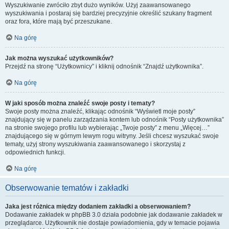
Wyszukiwanie zwróciło zbyt dużo wyników. Użyj zaawansowanego
wyszukiwania i postaraj się bardziej precyzyjnie określić szukany fragment
oraz fora, które mają być przeszukane.
Na górę
Jak można wyszukać użytkowników?
Przejdź na stronę “Użytkownicy” i kliknij odnośnik “Znajdź użytkownika”.
Na górę
W jaki sposób można znaleźć swoje posty i tematy?
Swoje posty można znaleźć, klikając odnośnik “Wyświetl moje posty”
znajdujący się w panelu zarządzania kontem lub odnośnik “Posty użytkownika”
na stronie swojego profilu lub wybierając „Twoje posty” z menu „Więcej…”
znajdującego się w górnym lewym rogu witryny. Jeśli chcesz wyszukać swoje
tematy, użyj strony wyszukiwania zaawansowanego i skorzystaj z
odpowiednich funkcji.
Na górę
Obserwowanie tematów i zakładki
Jaka jest różnica między dodaniem zakładki a obserwowaniem?
Dodawanie zakładek w phpBB 3.0 działa podobnie jak dodawanie zakładek w
przeglądarce. Użytkownik nie dostaje powiadomienia, gdy w temacie pojawia