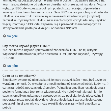
formatowania poszczególnych elementów w postach. Używanie BBCode na
forum jest uzależnione od ustawień określanych przez administratora. Można
wyłączyć BBCode w poszczególnych postach, zaznaczając odpowiednią
funkcję w formularzu tworzenia posta. Sam BBCode jest podobny w składni do
HTML-a, ale znaczniki zawarte są w nawiasach kwadratowych [przykład]
zamiast w używanych w HTML-u nawiasach ostrych <przykład>. Aby uzyskać
więcej informacji o BBCode, zapoznaj się z przewodnikiem dostępnym ze
strony tworzenia posta po kliknięciu odnośnika
BBCode
.
Na górę
Czy można używać języka HTML?
Nie. Nie można używać i przetwarzać znaczników HTML na tej witrynie.
Większość formatowania, które dostarcza HTML, można uzyskać, używając
BBCode.
Na górę
Co to są są emotikony?
Emotikony, zwane też uśmieszkami, to małe obrazki, które mogą być użyte do
wyrażania emocji. Do wyrażania emocji można też stosować krótkie kody, np. :)
oznacza radość, podczas gdy :( smutek. Pełna lista emotikon jest dostępna z
poziomu formularza tworzenia wiadomości. Nie należy jednak nadmiernie
używać emotikon, gdyż mogą spowodować, że post stanie się nieczytelny i
moderator może podjąć decyzję o ich usunięciu bądź też usunięciu całego
posta. Administrator witryny może określić dopuszczalny limit emotikon w
poście.