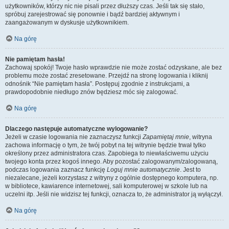
użytkowników, którzy nic nie pisali przez dłuższy czas. Jeśli tak się stało,
spróbuj zarejestrować się ponownie i bądź bardziej aktywnym i
zaangażowanym w dyskusje użytkownikiem.
Na górę
Nie pamiętam hasła!
Zachowaj spokój! Twoje hasło wprawdzie nie może zostać odzyskane, ale bez
problemu może zostać zresetowane. Przejdź na stronę logowania i kliknij
odnośnik “Nie pamiętam hasła”. Postępuj zgodnie z instrukcjami, a
prawdopodobnie niedługo znów będziesz móc się zalogować.
Na górę
Dlaczego następuje automatyczne wylogowanie?
Jeżeli w czasie logowania nie zaznaczysz funkcji
Zapamiętaj mnie
, witryna
zachowa informację o tym, że twój pobyt na tej witrynie będzie trwał tylko
określony przez administratora czas. Zapobiega to niewłaściwemu użyciu
twojego konta przez kogoś innego. Aby pozostać zalogowanym/zalogowaną,
podczas logowania zaznacz funkcję
Loguj mnie automatycznie
. Jest to
niezalecane, jeżeli korzystasz z witryny z ogólnie dostępnego komputera, np.
w bibliotece, kawiarence internetowej, sali komputerowej w szkole lub na
uczelni itp. Jeśli nie widzisz tej funkcji, oznacza to, że administrator ją wyłączył.
Na górę