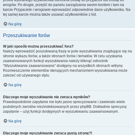
profilu wybranego użytkownika odnośnik
Dodaj do przyjaciół
lub
Dodaj do
wrogów
. Po drugie, przejść do panelu zarządzania swoim kontem i tam na
karcie
Przyjaciele i wrogowie
wprowadzić odpowiednie dane użytkownika. Na
tej samej karcie można także usuwać użytkowników z list.
Na górę
Przeszukiwanie forów
W jaki sposób można przeszukiwać fora?
Należy wprowadzić poszukiwaną frazę w pole wyszukiwania znajdujące się na
stronie wykazu forów, a także stronach forów i tematów. W celu uzyskania
zaawansowanych funkcji wyszukiwania należy kliknąć odnośnik
“Wyszukiwanie zaawansowane” dostępny na wszystkich stronach witryny.
Rozmieszczenie elementów sterujących mechanizmem wyszukiwania może
zależeć od używanego stylu.
Na górę
Dlaczego moje wyszukiwanie nie zwraca wyników?
Prawdopodobnie zapytanie nie było jasno sprecyzowane i zawierało wiele
podobnych zwrotów niezindeksowanych przez phpBB. Dokładnie sprecyzuj
zapytanie – użyj funkcji dostępnych w wyszukiwaniu zaawansowanym.
Na górę
Dlaczego moje wyszukiwanie zwraca pustą stronę?!