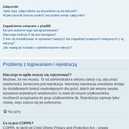
Załączniki
Jakie typy załączników są dozwolone na tej witrynie?
W jaki sposób można znaleźć wszystkie swoje załączniki?
Zagadnienia związane z phpBB
Kto jest autorem tego oprogramowania?
Dlaczego funkcja X nie jest dostępna?
Z kim się kontaktować w sprawach nadużyć lub zagadnień prawnych związanych z tą
witryną?
Jak nawiązać kontakt z administratorem witryny?
Problemy z logowaniem i rejestracją
Dlaczego w ogóle muszę się rejestrować?
Możliwe, że nie musisz. To od administratora witryny zależy czy, aby pisać
wiadomości, konieczna jest rejestracja. Niemniej rejestracja umożliwia dostęp
do dodatkowych funkcji niedostępnych dla gości, takich jak własny awatar,
wysyłanie prywatnych wiadomości i e-maili do innych użytkowników,
możliwość przypisania do grup użytkowników itp. Rejestracja zajmuje tylko
chwilę, więc zaleca się jej wykonanie.
Na górę
Co to jest COPPA?
COPPA, to skrót od Child Online Privacy and Protection Act – prawa