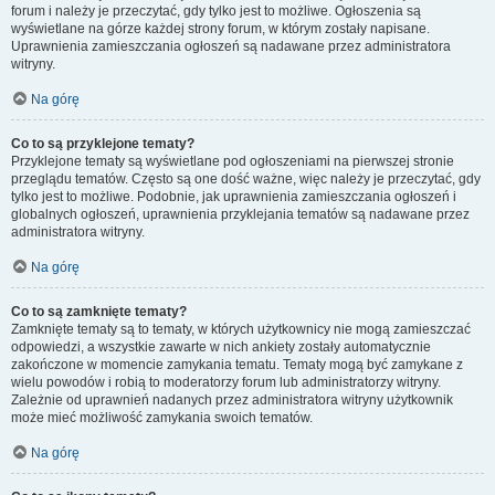
forum i należy je przeczytać, gdy tylko jest to możliwe. Ogłoszenia są
wyświetlane na górze każdej strony forum, w którym zostały napisane.
Uprawnienia zamieszczania ogłoszeń są nadawane przez administratora
witryny.
Na górę
Co to są przyklejone tematy?
Przyklejone tematy są wyświetlane pod ogłoszeniami na pierwszej stronie
przeglądu tematów. Często są one dość ważne, więc należy je przeczytać, gdy
tylko jest to możliwe. Podobnie, jak uprawnienia zamieszczania ogłoszeń i
globalnych ogłoszeń, uprawnienia przyklejania tematów są nadawane przez
administratora witryny.
Na górę
Co to są zamknięte tematy?
Zamknięte tematy są to tematy, w których użytkownicy nie mogą zamieszczać
odpowiedzi, a wszystkie zawarte w nich ankiety zostały automatycznie
zakończone w momencie zamykania tematu. Tematy mogą być zamykane z
wielu powodów i robią to moderatorzy forum lub administratorzy witryny.
Zależnie od uprawnień nadanych przez administratora witryny użytkownik
może mieć możliwość zamykania swoich tematów.
Na górę