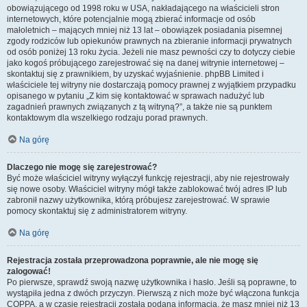
obowiązującego od 1998 roku w USA, nakładającego na właścicieli stron
internetowych, które potencjalnie mogą zbierać informacje od osób
małoletnich – mających mniej niż 13 lat – obowiązek posiadania pisemnej
zgody rodziców lub opiekunów prawnych na zbieranie informacji prywatnych
od osób poniżej 13 roku życia. Jeżeli nie masz pewności czy to dotyczy ciebie
jako kogoś próbującego zarejestrować się na danej witrynie internetowej –
skontaktuj się z prawnikiem, by uzyskać wyjaśnienie. phpBB Limited i
właściciele tej witryny nie dostarczają pomocy prawnej z wyjątkiem przypadku
opisanego w pytaniu „Z kim się kontaktować w sprawach nadużyć lub
zagadnień prawnych związanych z tą witryną?”, a także nie są punktem
kontaktowym dla wszelkiego rodzaju porad prawnych.
Na górę
Dlaczego nie mogę się zarejestrować?
Być może właściciel witryny wyłączył funkcję rejestracji, aby nie rejestrowały
się nowe osoby. Właściciel witryny mógł także zablokować twój adres IP lub
zabronił nazwy użytkownika, którą próbujesz zarejestrować. W sprawie
pomocy skontaktuj się z administratorem witryny.
Na górę
Rejestracja została przeprowadzona poprawnie, ale nie mogę się
zalogować!
Po pierwsze, sprawdź swoją nazwę użytkownika i hasło. Jeśli są poprawne, to
wystąpiła jedna z dwóch przyczyn. Pierwszą z nich może być włączona funkcja
COPPA, a w czasie rejestracji została podana informacja, że masz mniej niż 13