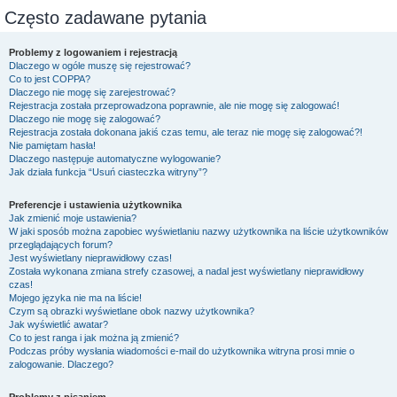
Często zadawane pytania
Problemy z logowaniem i rejestracją
Dlaczego w ogóle muszę się rejestrować?
Co to jest COPPA?
Dlaczego nie mogę się zarejestrować?
Rejestracja została przeprowadzona poprawnie, ale nie mogę się zalogować!
Dlaczego nie mogę się zalogować?
Rejestracja została dokonana jakiś czas temu, ale teraz nie mogę się zalogować?!
Nie pamiętam hasła!
Dlaczego następuje automatyczne wylogowanie?
Jak działa funkcja “Usuń ciasteczka witryny”?
Preferencje i ustawienia użytkownika
Jak zmienić moje ustawienia?
W jaki sposób można zapobiec wyświetlaniu nazwy użytkownika na liście użytkowników
przeglądających forum?
Jest wyświetlany nieprawidłowy czas!
Została wykonana zmiana strefy czasowej, a nadal jest wyświetlany nieprawidłowy
czas!
Mojego języka nie ma na liście!
Czym są obrazki wyświetlane obok nazwy użytkownika?
Jak wyświetlić awatar?
Co to jest ranga i jak można ją zmienić?
Podczas próby wysłania wiadomości e-mail do użytkownika witryna prosi mnie o
zalogowanie. Dlaczego?