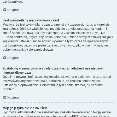
użytkowników.
Na górę
Jest wyświetlany nieprawidłowy czas!
Możliwe, że jest wyświetlany czas z innej strefy czasowej, niż ta, w której się
znajdujesz. Jeśli tak właśnie jest, przejdź do panelu zarządzania kontem i
zmień strefę czasową, tak aby była zgodna z twoim miejscem pobytu. Np.
Europa centralna, Afryka, czy Nowa Zelandia. Zmiana strefy czasowej, tak jak i
większości ustawień, może zostać wykonana tylko przez zarejestrowanych
użytkowników. Jeżeli nie jesteś zarejestrowanym użytkownikiem – teraz jest
dobry moment, by się zarejestrować.
Na górę
Została wykonana zmiana strefy czasowej, a nadal jest wyświetlany
nieprawidłowy czas!
Jeżeli na pewno strefa czasowa została ustawiona prawidłowo, a czas nadal
jest wyświetlany nieprawidłowo, oznacza to, że czas na serwerze jest
ustawiony nieprawidłowo. Poinformuj o tym administratora, by naprawił
problem.
Na górę
Mojego języka nie ma na liście!
Być może administrator nie zainstalował pakietu zawierającego twoją wersję
językową albo nikt jeszcze nie przetłumaczył phpBB3 na twój język. Zapytaj