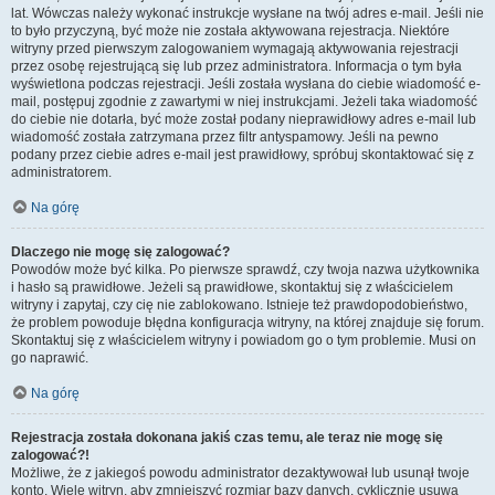
lat. Wówczas należy wykonać instrukcje wysłane na twój adres e-mail. Jeśli nie
to było przyczyną, być może nie została aktywowana rejestracja. Niektóre
witryny przed pierwszym zalogowaniem wymagają aktywowania rejestracji
przez osobę rejestrującą się lub przez administratora. Informacja o tym była
wyświetlona podczas rejestracji. Jeśli została wysłana do ciebie wiadomość e-
mail, postępuj zgodnie z zawartymi w niej instrukcjami. Jeżeli taka wiadomość
do ciebie nie dotarła, być może został podany nieprawidłowy adres e-mail lub
wiadomość została zatrzymana przez filtr antyspamowy. Jeśli na pewno
podany przez ciebie adres e-mail jest prawidłowy, spróbuj skontaktować się z
administratorem.
Na górę
Dlaczego nie mogę się zalogować?
Powodów może być kilka. Po pierwsze sprawdź, czy twoja nazwa użytkownika
i hasło są prawidłowe. Jeżeli są prawidłowe, skontaktuj się z właścicielem
witryny i zapytaj, czy cię nie zablokowano. Istnieje też prawdopodobieństwo,
że problem powoduje błędna konfiguracja witryny, na której znajduje się forum.
Skontaktuj się z właścicielem witryny i powiadom go o tym problemie. Musi on
go naprawić.
Na górę
Rejestracja została dokonana jakiś czas temu, ale teraz nie mogę się
zalogować?!
Możliwe, że z jakiegoś powodu administrator dezaktywował lub usunął twoje
konto. Wiele witryn, aby zmniejszyć rozmiar bazy danych, cyklicznie usuwa