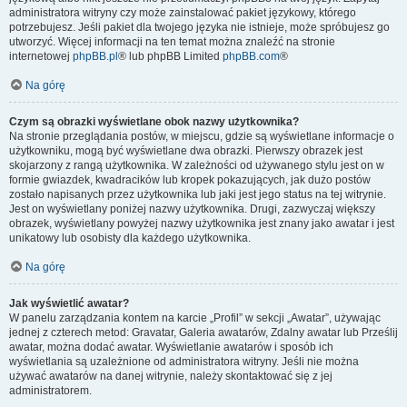
administratora witryny czy może zainstalować pakiet językowy, którego
potrzebujesz. Jeśli pakiet dla twojego języka nie istnieje, może spróbujesz go
utworzyć. Więcej informacji na ten temat można znaleźć na stronie
internetowej
phpBB.pl
® lub phpBB Limited
phpBB.com
®
Na górę
Czym są obrazki wyświetlane obok nazwy użytkownika?
Na stronie przeglądania postów, w miejscu, gdzie są wyświetlane informacje o
użytkowniku, mogą być wyświetlane dwa obrazki. Pierwszy obrazek jest
skojarzony z rangą użytkownika. W zależności od używanego stylu jest on w
formie gwiazdek, kwadracików lub kropek pokazujących, jak dużo postów
zostało napisanych przez użytkownika lub jaki jest jego status na tej witrynie.
Jest on wyświetlany poniżej nazwy użytkownika. Drugi, zazwyczaj większy
obrazek, wyświetlany powyżej nazwy użytkownika jest znany jako awatar i jest
unikatowy lub osobisty dla każdego użytkownika.
Na górę
Jak wyświetlić awatar?
W panelu zarządzania kontem na karcie „Profil” w sekcji „Awatar”, używając
jednej z czterech metod: Gravatar, Galeria awatarów, Zdalny awatar lub Prześlij
awatar, można dodać awatar. Wyświetlanie awatarów i sposób ich
wyświetlania są uzależnione od administratora witryny. Jeśli nie można
używać awatarów na danej witrynie, należy skontaktować się z jej
administratorem.