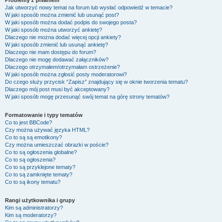
Problemy z pisaniem
Jak utworzyć nowy temat na forum lub wysłać odpowiedź w temacie?
W jaki sposób można zmienić lub usunąć post?
W jaki sposób można dodać podpis do swojego posta?
W jaki sposób można utworzyć ankietę?
Dlaczego nie można dodać więcej opcji ankiety?
W jaki sposób zmienić lub usunąć ankietę?
Dlaczego nie mam dostępu do forum?
Dlaczego nie mogę dodawać załączników?
Dlaczego otrzymałem/otrzymałam ostrzeżenie?
W jaki sposób można zgłosić posty moderatorowi?
Do czego służy przycisk “Zapisz” znajdujący się w oknie tworzenia tematu?
Dlaczego mój post musi być akceptowany?
W jaki sposób mogę przesunąć swój temat na górę strony tematów?
Formatowanie i typy tematów
Co to jest BBCode?
Czy można używać języka HTML?
Co to są są emotikony?
Czy można umieszczać obrazki w poście?
Co to są ogłoszenia globalne?
Co to są ogłoszenia?
Co to są przyklejone tematy?
Co to są zamknięte tematy?
Co to są ikony tematu?
Rangi użytkownika i grupy
Kim są administratorzy?
Kim są moderatorzy?