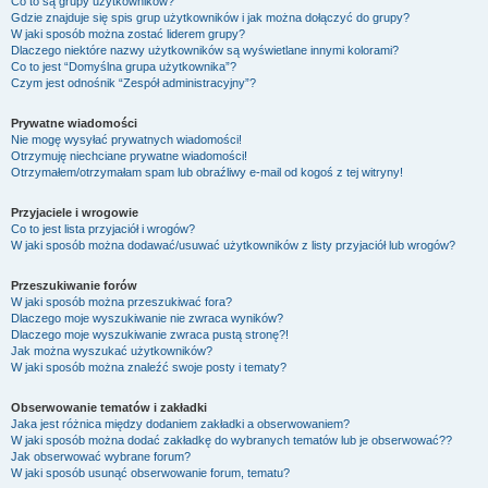
Co to są grupy użytkowników?
Gdzie znajduje się spis grup użytkowników i jak można dołączyć do grupy?
W jaki sposób można zostać liderem grupy?
Dlaczego niektóre nazwy użytkowników są wyświetlane innymi kolorami?
Co to jest “Domyślna grupa użytkownika”?
Czym jest odnośnik “Zespół administracyjny”?
Prywatne wiadomości
Nie mogę wysyłać prywatnych wiadomości!
Otrzymuję niechciane prywatne wiadomości!
Otrzymałem/otrzymałam spam lub obraźliwy e-mail od kogoś z tej witryny!
Przyjaciele i wrogowie
Co to jest lista przyjaciół i wrogów?
W jaki sposób można dodawać/usuwać użytkowników z listy przyjaciół lub wrogów?
Przeszukiwanie forów
W jaki sposób można przeszukiwać fora?
Dlaczego moje wyszukiwanie nie zwraca wyników?
Dlaczego moje wyszukiwanie zwraca pustą stronę?!
Jak można wyszukać użytkowników?
W jaki sposób można znaleźć swoje posty i tematy?
Obserwowanie tematów i zakładki
Jaka jest różnica między dodaniem zakładki a obserwowaniem?
W jaki sposób można dodać zakładkę do wybranych tematów lub je obserwować??
Jak obserwować wybrane forum?
W jaki sposób usunąć obserwowanie forum, tematu?