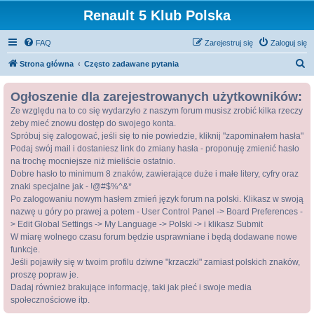
Renault 5 Klub Polska
FAQ
Zarejestruj się
Zaloguj się
S
Strona główna
Często zadawane pytania
z
Ogłoszenie dla zarejestrowanych użytkowników:
u
Ze względu na to co się wydarzyło z naszym forum musisz zrobić kilka rzeczy
k
żeby mieć znowu dostęp do swojego konta.
a
Spróbuj się zalogować, jeśli się to nie powiedzie, kliknij "zapominałem hasła"
j
Podaj swój mail i dostaniesz link do zmiany hasła - proponuję zmienić hasło
na trochę mocniejsze niż mieliście ostatnio.
Dobre hasło to minimum 8 znaków, zawierające duże i małe litery, cyfry oraz
znaki specjalne jak - !@#$%^&*
Po zalogowaniu nowym hasłem zmień język forum na polski. Klikasz w swoją
nazwę u góry po prawej a potem - User Control Panel -> Board Preferences -
> Edit Global Settings -> My Language -> Polski -> i klikasz Submit
W miarę wolnego czasu forum będzie usprawniane i będą dodawane nowe
funkcje.
Jeśli pojawiły się w twoim profilu dziwne "krzaczki" zamiast polskich znaków,
proszę popraw je.
Dadaj również brakujące informację, taki jak płeć i swoje media
społecznościowe itp.