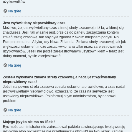
użytkowników.
Na górę
Jest wyświetlany nieprawidłowy czas!
Możliwe, że jest wyświetlany czas z innej strefy czasowej, niż ta, w której się
znajdujesz. Jeśli tak właśnie jest, przejdź do panelu zarządzania kontem i
zmień strefę czasową, tak aby była zgodna z twoim miejscem pobytu. Np.
Europa centralna, Afryka, czy Nowa Zelandia. Zmiana strefy czasowej, tak jak i
większości ustawień, może zostać wykonana tylko przez zarejestrowanych
użytkowników. Jeżeli nie jesteś zarejestrowanym użytkownikiem – teraz jest
dobry moment, by się zarejestrować.
Na górę
Została wykonana zmiana strefy czasowej, a nadal jest wyświetlany
nieprawidłowy czas!
Jeżeli na pewno strefa czasowa została ustawiona prawidłowo, a czas nadal
jest wyświetlany nieprawidłowo, oznacza to, że czas na serwerze jest
ustawiony nieprawidłowo. Poinformuj o tym administratora, by naprawił
problem.
Na górę
Mojego języka nie ma na liście!
Być może administrator nie zainstalował pakietu zawierającego twoją wersję
językową albo nikt jeszcze nie przetłumaczył phpBB3 na twój język. Zapytaj