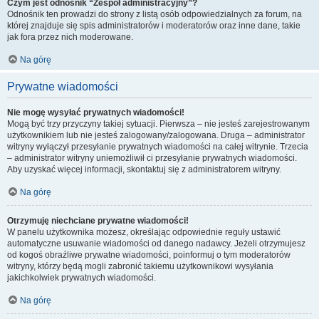
Czym jest odnośnik “Zespół administracyjny”?
Odnośnik ten prowadzi do strony z listą osób odpowiedzialnych za forum, na
której znajduje się spis administratorów i moderatorów oraz inne dane, takie
jak fora przez nich moderowane.
Na górę
Prywatne wiadomości
Nie mogę wysyłać prywatnych wiadomości!
Mogą być trzy przyczyny takiej sytuacji. Pierwsza – nie jesteś zarejestrowanym
użytkownikiem lub nie jesteś zalogowany/zalogowana. Druga – administrator
witryny wyłączył przesyłanie prywatnych wiadomości na całej witrynie. Trzecia
– administrator witryny uniemożliwił ci przesyłanie prywatnych wiadomości.
Aby uzyskać więcej informacji, skontaktuj się z administratorem witryny.
Na górę
Otrzymuję niechciane prywatne wiadomości!
W panelu użytkownika możesz, określając odpowiednie reguły ustawić
automatyczne usuwanie wiadomości od danego nadawcy. Jeżeli otrzymujesz
od kogoś obraźliwe prywatne wiadomości, poinformuj o tym moderatorów
witryny, którzy będą mogli zabronić takiemu użytkownikowi wysyłania
jakichkolwiek prywatnych wiadomości.
Na górę