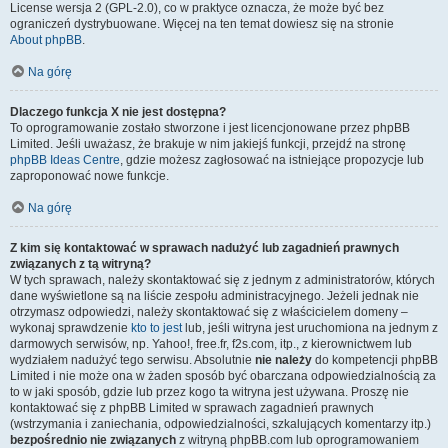
License wersja 2 (GPL-2.0), co w praktyce oznacza, że może być bez
ograniczeń dystrybuowane. Więcej na ten temat dowiesz się na stronie
About phpBB
.
Na górę
Dlaczego funkcja X nie jest dostępna?
To oprogramowanie zostało stworzone i jest licencjonowane przez phpBB
Limited. Jeśli uważasz, że brakuje w nim jakiejś funkcji, przejdź na stronę
phpBB Ideas Centre
, gdzie możesz zagłosować na istniejące propozycje lub
zaproponować nowe funkcje.
Na górę
Z kim się kontaktować w sprawach nadużyć lub zagadnień prawnych
związanych z tą witryną?
W tych sprawach, należy skontaktować się z jednym z administratorów, których
dane wyświetlone są na liście zespołu administracyjnego. Jeżeli jednak nie
otrzymasz odpowiedzi, należy skontaktować się z właścicielem domeny –
wykonaj sprawdzenie
kto to jest
lub, jeśli witryna jest uruchomiona na jednym z
darmowych serwisów, np. Yahoo!, free.fr, f2s.com, itp., z kierownictwem lub
wydziałem nadużyć tego serwisu. Absolutnie
nie należy
do kompetencji phpBB
Limited i nie może ona w żaden sposób być obarczana odpowiedzialnością za
to w jaki sposób, gdzie lub przez kogo ta witryna jest używana. Proszę nie
kontaktować się z phpBB Limited w sprawach zagadnień prawnych
(wstrzymania i zaniechania, odpowiedzialności, szkalujących komentarzy itp.)
bezpośrednio nie związanych
z witryną phpBB.com lub oprogramowaniem