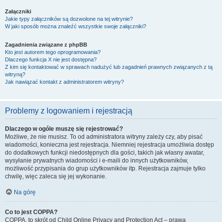
Załączniki
Jakie typy załączników są dozwolone na tej witrynie?
W jaki sposób można znaleźć wszystkie swoje załączniki?
Zagadnienia związane z phpBB
Kto jest autorem tego oprogramowania?
Dlaczego funkcja X nie jest dostępna?
Z kim się kontaktować w sprawach nadużyć lub zagadnień prawnych związanych z tą
witryną?
Jak nawiązać kontakt z administratorem witryny?
Problemy z logowaniem i rejestracją
Dlaczego w ogóle muszę się rejestrować?
Możliwe, że nie musisz. To od administratora witryny zależy czy, aby pisać
wiadomości, konieczna jest rejestracja. Niemniej rejestracja umożliwia dostęp
do dodatkowych funkcji niedostępnych dla gości, takich jak własny awatar,
wysyłanie prywatnych wiadomości i e-maili do innych użytkowników,
możliwość przypisania do grup użytkowników itp. Rejestracja zajmuje tylko
chwilę, więc zaleca się jej wykonanie.
Na górę
Co to jest COPPA?
COPPA, to skrót od Child Online Privacy and Protection Act – prawa