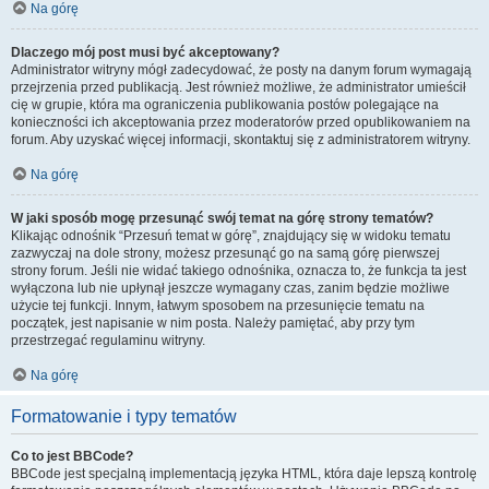
Na górę
Dlaczego mój post musi być akceptowany?
Administrator witryny mógł zadecydować, że posty na danym forum wymagają
przejrzenia przed publikacją. Jest również możliwe, że administrator umieścił
cię w grupie, która ma ograniczenia publikowania postów polegające na
konieczności ich akceptowania przez moderatorów przed opublikowaniem na
forum. Aby uzyskać więcej informacji, skontaktuj się z administratorem witryny.
Na górę
W jaki sposób mogę przesunąć swój temat na górę strony tematów?
Klikając odnośnik “Przesuń temat w górę”, znajdujący się w widoku tematu
zazwyczaj na dole strony, możesz przesunąć go na samą górę pierwszej
strony forum. Jeśli nie widać takiego odnośnika, oznacza to, że funkcja ta jest
wyłączona lub nie upłynął jeszcze wymagany czas, zanim będzie możliwe
użycie tej funkcji. Innym, łatwym sposobem na przesunięcie tematu na
początek, jest napisanie w nim posta. Należy pamiętać, aby przy tym
przestrzegać regulaminu witryny.
Na górę
Formatowanie i typy tematów
Co to jest BBCode?
BBCode jest specjalną implementacją języka HTML, która daje lepszą kontrolę