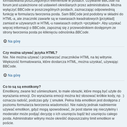
formatowania poszczególnych elementów w postach. Używanie BBCode na
forum jest uzależnione od ustawień określanych przez administratora. Można
wyłączyć BBCode w poszczególnych postach, zaznaczając odpowiednią
funkcję w formularzu tworzenia posta. Sam BBCode jest podobny w składni do
HTML-a, ale znaczniki zawarte są w nawiasach kwadratowych [przykład]
zamiast w używanych w HTML-u nawiasach ostrych <przykład>. Aby uzyskać
więcej informacji o BBCode, zapoznaj się z przewodnikiem dostępnym ze
strony tworzenia posta po kliknięciu odnośnika
BBCode
.
Na górę
Czy można używać języka HTML?
Nie. Nie można używać i przetwarzać znaczników HTML na tej witrynie.
Większość formatowania, które dostarcza HTML, można uzyskać, używając
BBCode.
Na górę
Co to są są emotikony?
Emotikony, zwane też uśmieszkami, to małe obrazki, które mogą być użyte do
wyrażania emocji. Do wyrażania emocji można też stosować krótkie kody, np. :)
oznacza radość, podczas gdy :( smutek. Pełna lista emotikon jest dostępna z
poziomu formularza tworzenia wiadomości. Nie należy jednak nadmiernie
używać emotikon, gdyż mogą spowodować, że post stanie się nieczytelny i
moderator może podjąć decyzję o ich usunięciu bądź też usunięciu całego
posta. Administrator witryny może określić dopuszczalny limit emotikon w
poście.