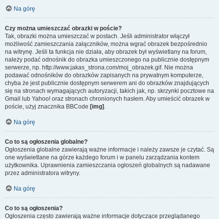
Na górę
Czy można umieszczać obrazki w poście?
Tak, obrazki można umieszczać w postach. Jeśli administrator włączył
możliwość zamieszczania załączników, można wgrać obrazek bezpośrednio
na witrynę. Jeśli ta funkcja nie działa, aby obrazek był wyświetlany na forum,
należy podać odnośnik do obrazka umieszczonego na publicznie dostępnym
serwerze, np. http://www.jakas_strona.com/moj_obrazek.gif. Nie można
podawać odnośników do obrazków zapisanych na prywatnym komputerze,
chyba że jest publicznie dostępnym serwerem ani do obrazków znajdujących
się na stronach wymagających autoryzacji, takich jak, np. skrzynki pocztowe na
Gmail lub Yahoo! oraz stronach chronionych hasłem. Aby umieścić obrazek w
poście, użyj znacznika BBCode
[img]
.
Na górę
Co to są ogłoszenia globalne?
Ogłoszenia globalne zawierają ważne informacje i należy zawsze je czytać. Są
one wyświetlane na górze każdego forum i w panelu zarządzania kontem
użytkownika. Uprawnienia zamieszczania ogłoszeń globalnych są nadawane
przez administratora witryny.
Na górę
Co to są ogłoszenia?
Ogłoszenia często zawierają ważne informacje dotyczące przeglądanego