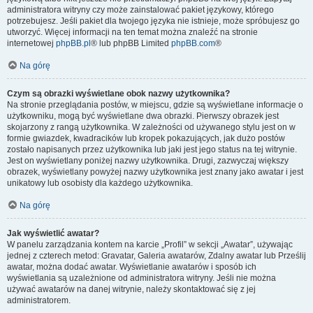
administratora witryny czy może zainstalować pakiet językowy, którego
potrzebujesz. Jeśli pakiet dla twojego języka nie istnieje, może spróbujesz go
utworzyć. Więcej informacji na ten temat można znaleźć na stronie
internetowej
phpBB.pl
® lub phpBB Limited
phpBB.com
®
Na górę
Czym są obrazki wyświetlane obok nazwy użytkownika?
Na stronie przeglądania postów, w miejscu, gdzie są wyświetlane informacje o
użytkowniku, mogą być wyświetlane dwa obrazki. Pierwszy obrazek jest
skojarzony z rangą użytkownika. W zależności od używanego stylu jest on w
formie gwiazdek, kwadracików lub kropek pokazujących, jak dużo postów
zostało napisanych przez użytkownika lub jaki jest jego status na tej witrynie.
Jest on wyświetlany poniżej nazwy użytkownika. Drugi, zazwyczaj większy
obrazek, wyświetlany powyżej nazwy użytkownika jest znany jako awatar i jest
unikatowy lub osobisty dla każdego użytkownika.
Na górę
Jak wyświetlić awatar?
W panelu zarządzania kontem na karcie „Profil” w sekcji „Awatar”, używając
jednej z czterech metod: Gravatar, Galeria awatarów, Zdalny awatar lub Prześlij
awatar, można dodać awatar. Wyświetlanie awatarów i sposób ich
wyświetlania są uzależnione od administratora witryny. Jeśli nie można
używać awatarów na danej witrynie, należy skontaktować się z jej
administratorem.