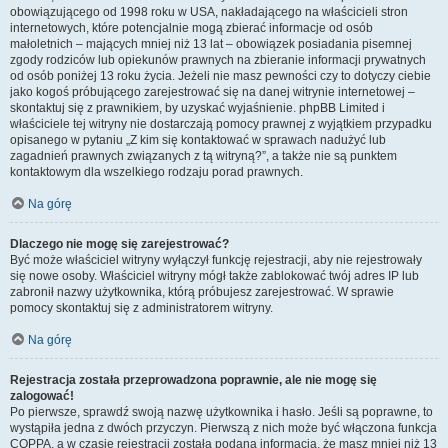
obowiązującego od 1998 roku w USA, nakładającego na właścicieli stron
internetowych, które potencjalnie mogą zbierać informacje od osób
małoletnich – mających mniej niż 13 lat – obowiązek posiadania pisemnej
zgody rodziców lub opiekunów prawnych na zbieranie informacji prywatnych
od osób poniżej 13 roku życia. Jeżeli nie masz pewności czy to dotyczy ciebie
jako kogoś próbującego zarejestrować się na danej witrynie internetowej –
skontaktuj się z prawnikiem, by uzyskać wyjaśnienie. phpBB Limited i
właściciele tej witryny nie dostarczają pomocy prawnej z wyjątkiem przypadku
opisanego w pytaniu „Z kim się kontaktować w sprawach nadużyć lub
zagadnień prawnych związanych z tą witryną?”, a także nie są punktem
kontaktowym dla wszelkiego rodzaju porad prawnych.
Na górę
Dlaczego nie mogę się zarejestrować?
Być może właściciel witryny wyłączył funkcję rejestracji, aby nie rejestrowały
się nowe osoby. Właściciel witryny mógł także zablokować twój adres IP lub
zabronił nazwy użytkownika, którą próbujesz zarejestrować. W sprawie
pomocy skontaktuj się z administratorem witryny.
Na górę
Rejestracja została przeprowadzona poprawnie, ale nie mogę się
zalogować!
Po pierwsze, sprawdź swoją nazwę użytkownika i hasło. Jeśli są poprawne, to
wystąpiła jedna z dwóch przyczyn. Pierwszą z nich może być włączona funkcja
COPPA, a w czasie rejestracji została podana informacja, że masz mniej niż 13