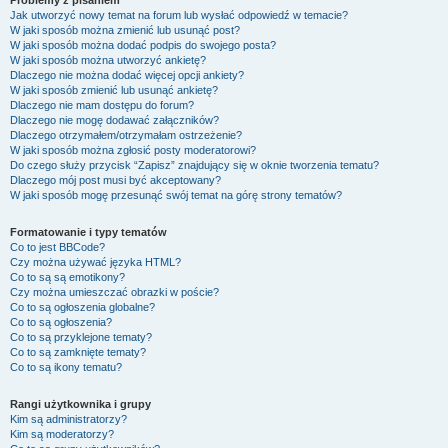
Problemy z pisaniem
Jak utworzyć nowy temat na forum lub wysłać odpowiedź w temacie?
W jaki sposób można zmienić lub usunąć post?
W jaki sposób można dodać podpis do swojego posta?
W jaki sposób można utworzyć ankietę?
Dlaczego nie można dodać więcej opcji ankiety?
W jaki sposób zmienić lub usunąć ankietę?
Dlaczego nie mam dostępu do forum?
Dlaczego nie mogę dodawać załączników?
Dlaczego otrzymałem/otrzymałam ostrzeżenie?
W jaki sposób można zgłosić posty moderatorowi?
Do czego służy przycisk “Zapisz” znajdujący się w oknie tworzenia tematu?
Dlaczego mój post musi być akceptowany?
W jaki sposób mogę przesunąć swój temat na górę strony tematów?
Formatowanie i typy tematów
Co to jest BBCode?
Czy można używać języka HTML?
Co to są są emotikony?
Czy można umieszczać obrazki w poście?
Co to są ogłoszenia globalne?
Co to są ogłoszenia?
Co to są przyklejone tematy?
Co to są zamknięte tematy?
Co to są ikony tematu?
Rangi użytkownika i grupy
Kim są administratorzy?
Kim są moderatorzy?