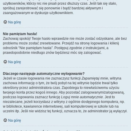
użytkowników, którzy nic nie pisali przez dłuższy czas. Jeśli tak się stało,
spróbuj zarejestrować się ponownie i bądź bardziej aktywnym i
zaangażowanym w dyskusje użytkownikiem.
Na górę
Nie pamiętam hasła!
Zachowaj spokój! Twoje hasło wprawdzie nie może zostać odzyskane, ale bez
problemu może zostać zresetowane. Przejdź na stronę logowania i kliknij
odnośnik “Nie pamiętam hasła”. Postępuj zgodnie z instrukcjami, a
prawdopodobnie niedługo znów będziesz móc się zalogować.
Na górę
Dlaczego następuje automatyczne wylogowanie?
Jeżeli w czasie logowania nie zaznaczysz funkcji
Zapamiętaj mnie
, witryna
zachowa informację o tym, że twój pobyt na tej witrynie będzie trwał tylko
określony przez administratora czas. Zapobiega to niewłaściwemu użyciu
twojego konta przez kogoś innego. Aby pozostać zalogowanym/zalogowaną,
podczas logowania zaznacz funkcję
Loguj mnie automatycznie
. Jest to
niezalecane, jeżeli korzystasz z witryny z ogólnie dostępnego komputera, np.
w bibliotece, kawiarence internetowej, sali komputerowej w szkole lub na
uczelni itp. Jeśli nie widzisz tej funkcji, oznacza to, że administrator ją wyłączył.
Na górę