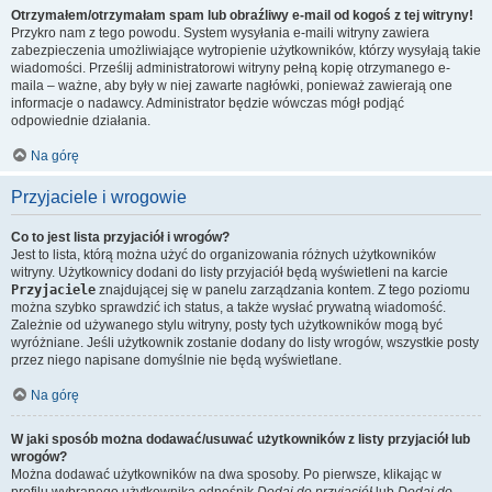
Otrzymałem/otrzymałam spam lub obraźliwy e-mail od kogoś z tej witryny!
Przykro nam z tego powodu. System wysyłania e-maili witryny zawiera
zabezpieczenia umożliwiające wytropienie użytkowników, którzy wysyłają takie
wiadomości. Prześlij administratorowi witryny pełną kopię otrzymanego e-
maila – ważne, aby były w niej zawarte nagłówki, ponieważ zawierają one
informacje o nadawcy. Administrator będzie wówczas mógł podjąć
odpowiednie działania.
Na górę
Przyjaciele i wrogowie
Co to jest lista przyjaciół i wrogów?
Jest to lista, którą można użyć do organizowania różnych użytkowników
witryny. Użytkownicy dodani do listy przyjaciół będą wyświetleni na karcie
Przyjaciele
znajdującej się w panelu zarządzania kontem. Z tego poziomu
można szybko sprawdzić ich status, a także wysłać prywatną wiadomość.
Zależnie od używanego stylu witryny, posty tych użytkowników mogą być
wyróżniane. Jeśli użytkownik zostanie dodany do listy wrogów, wszystkie posty
przez niego napisane domyślnie nie będą wyświetlane.
Na górę
W jaki sposób można dodawać/usuwać użytkowników z listy przyjaciół lub
wrogów?
Można dodawać użytkowników na dwa sposoby. Po pierwsze, klikając w