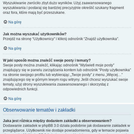
Wyszukiwanie zwróciło zbyt dużo wyników. Użyj zaawansowanego
wyszukiwania i postaraj się bardziej precyzyjnie określić szukany fragment
oraz fora, które mają być przeszukane.
Na górę
Jak można wyszukać użytkowników?
Przejdź na stronę “Użytkownicy” i kliknij odnośnik “Znajdź użytkownika”.
Na górę
W jaki sposób można znaleźć swoje posty i tematy?
Swoje posty można znaleźć, klikając odnośnik “Wyświetl moje posty”
znajdujący się w panelu zarządzania kontem lub odnośnik “Posty użytkownika”
na stronie swojego profilu lub wybierając „Twoje posty” z menu „Więcej…”
znajdującego się w górnym lewym rogu witryny. Jeśli chcesz wyszukać swoje
tematy, użyj strony wyszukiwania zaawansowanego i skorzystaj z
odpowiednich funkcji.
Na górę
Obserwowanie tematów i zakładki
Jaka jest różnica między dodaniem zakładki a obserwowaniem?
Dodawanie zakładek w phpBB 3.0 działa podobnie jak dodawanie zakładek w
przeglądarce. Użytkownik nie dostaje powiadomienia, gdy w temacie pojawia