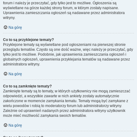
forum i należy je przeczytać, gdy tylko jest to możliwe. Ogłoszenia są
wyświetlane na górze każdej strony forum, w którym zostały napisane.
Uprawnienia zamieszczania ogłoszeń są nadawane przez administratora
witryny.
Na górę
Co to są przyklejone tematy?
Przyklejone tematy są wyświetlane pod ogłoszeniami na pierwszej stronie
przeglądu tematów. Często są one dość ważne, więc należy je przeczytać, gdy
tylko jest to możliwe. Podobnie, jak uprawnienia zamieszczania ogłoszeń i
globalnych ogłoszeń, uprawnienia przyklejania tematów są nadawane przez
administratora witryny.
Na górę
Co to są zamknięte tematy?
Zamknięte tematy są to tematy, w których użytkownicy nie mogą zamieszczać
odpowiedzi, a wszystkie zawarte w nich ankiety zostały automatycznie
zakończone w momencie zamykania tematu. Tematy mogą być zamykane z
wielu powodów i robią to moderatorzy forum lub administratorzy witryny.
Zależnie od uprawnień nadanych przez administratora witryny użytkownik
może mieć możliwość zamykania swoich tematów.
Na górę