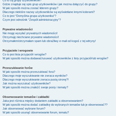
Co to są grupy użytkowników?
Gdzie znajduje się spis grup użytkowników i jak można dołączyć do grupy?
W jaki sposób można zostać liderem grupy?
Dlaczego niektóre nazwy użytkowników są wyświetlane innymi kolorami?
Co to jest “Domyślna grupa użytkownika”?
Czym jest odnośnik “Zespół administracyjny”?
Prywatne wiadomości
Nie mogę wysyłać prywatnych wiadomości!
Otrzymuję niechciane prywatne wiadomości!
Otrzymałem/otrzymałam spam lub obraźliwy e-mail od kogoś z tej witryny!
Przyjaciele i wrogowie
Co to jest lista przyjaciół i wrogów?
W jaki sposób można dodawać/usuwać użytkowników z listy przyjaciół lub wrogów?
Przeszukiwanie forów
W jaki sposób można przeszukiwać fora?
Dlaczego moje wyszukiwanie nie zwraca wyników?
Dlaczego moje wyszukiwanie zwraca pustą stronę?!
Jak można wyszukać użytkowników?
W jaki sposób można znaleźć swoje posty i tematy?
Obserwowanie tematów i zakładki
Jaka jest różnica między dodaniem zakładki a obserwowaniem?
W jaki sposób można dodać zakładkę do wybranych tematów lub je obserwować??
Jak obserwować wybrane forum?
W jaki sposób usunąć obserwowanie forum, tematu?