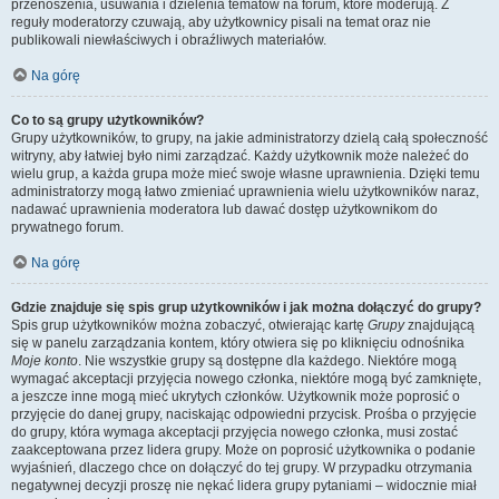
przenoszenia, usuwania i dzielenia tematów na forum, które moderują. Z
reguły moderatorzy czuwają, aby użytkownicy pisali na temat oraz nie
publikowali niewłaściwych i obraźliwych materiałów.
Na górę
Co to są grupy użytkowników?
Grupy użytkowników, to grupy, na jakie administratorzy dzielą całą społeczność
witryny, aby łatwiej było nimi zarządzać. Każdy użytkownik może należeć do
wielu grup, a każda grupa może mieć swoje własne uprawnienia. Dzięki temu
administratorzy mogą łatwo zmieniać uprawnienia wielu użytkowników naraz,
nadawać uprawnienia moderatora lub dawać dostęp użytkownikom do
prywatnego forum.
Na górę
Gdzie znajduje się spis grup użytkowników i jak można dołączyć do grupy?
Spis grup użytkowników można zobaczyć, otwierając kartę
Grupy
znajdującą
się w panelu zarządzania kontem, który otwiera się po kliknięciu odnośnika
Moje konto
. Nie wszystkie grupy są dostępne dla każdego. Niektóre mogą
wymagać akceptacji przyjęcia nowego członka, niektóre mogą być zamknięte,
a jeszcze inne mogą mieć ukrytych członków. Użytkownik może poprosić o
przyjęcie do danej grupy, naciskając odpowiedni przycisk. Prośba o przyjęcie
do grupy, która wymaga akceptacji przyjęcia nowego członka, musi zostać
zaakceptowana przez lidera grupy. Może on poprosić użytkownika o podanie
wyjaśnień, dlaczego chce on dołączyć do tej grupy. W przypadku otrzymania
negatywnej decyzji proszę nie nękać lidera grupy pytaniami – widocznie miał