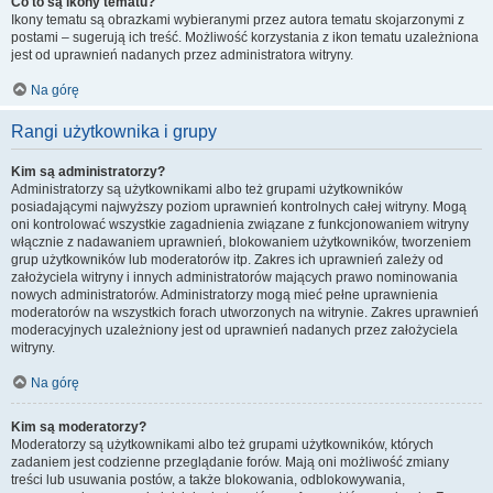
Co to są ikony tematu?
Ikony tematu są obrazkami wybieranymi przez autora tematu skojarzonymi z
postami – sugerują ich treść. Możliwość korzystania z ikon tematu uzależniona
jest od uprawnień nadanych przez administratora witryny.
Na górę
Rangi użytkownika i grupy
Kim są administratorzy?
Administratorzy są użytkownikami albo też grupami użytkowników
posiadającymi najwyższy poziom uprawnień kontrolnych całej witryny. Mogą
oni kontrolować wszystkie zagadnienia związane z funkcjonowaniem witryny
włącznie z nadawaniem uprawnień, blokowaniem użytkowników, tworzeniem
grup użytkowników lub moderatorów itp. Zakres ich uprawnień zależy od
założyciela witryny i innych administratorów mających prawo nominowania
nowych administratorów. Administratorzy mogą mieć pełne uprawnienia
moderatorów na wszystkich forach utworzonych na witrynie. Zakres uprawnień
moderacyjnych uzależniony jest od uprawnień nadanych przez założyciela
witryny.
Na górę
Kim są moderatorzy?
Moderatorzy są użytkownikami albo też grupami użytkowników, których
zadaniem jest codzienne przeglądanie forów. Mają oni możliwość zmiany
treści lub usuwania postów, a także blokowania, odblokowywania,