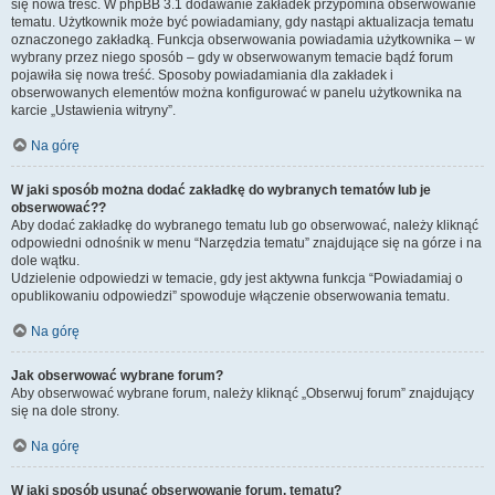
się nowa treść. W phpBB 3.1 dodawanie zakładek przypomina obserwowanie
tematu. Użytkownik może być powiadamiany, gdy nastąpi aktualizacja tematu
oznaczonego zakładką. Funkcja obserwowania powiadamia użytkownika – w
wybrany przez niego sposób – gdy w obserwowanym temacie bądź forum
pojawiła się nowa treść. Sposoby powiadamiania dla zakładek i
obserwowanych elementów można konfigurować w panelu użytkownika na
karcie „Ustawienia witryny”.
Na górę
W jaki sposób można dodać zakładkę do wybranych tematów lub je
obserwować??
Aby dodać zakładkę do wybranego tematu lub go obserwować, należy kliknąć
odpowiedni odnośnik w menu “Narzędzia tematu” znajdujące się na górze i na
dole wątku.
Udzielenie odpowiedzi w temacie, gdy jest aktywna funkcja “Powiadamiaj o
opublikowaniu odpowiedzi” spowoduje włączenie obserwowania tematu.
Na górę
Jak obserwować wybrane forum?
Aby obserwować wybrane forum, należy kliknąć „Obserwuj forum” znajdujący
się na dole strony.
Na górę
W jaki sposób usunąć obserwowanie forum, tematu?