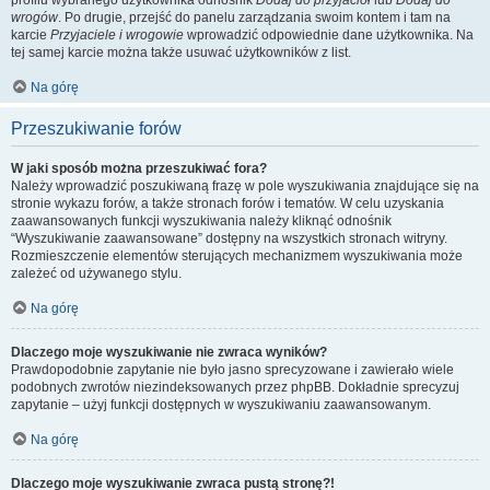
profilu wybranego użytkownika odnośnik
Dodaj do przyjaciół
lub
Dodaj do
wrogów
. Po drugie, przejść do panelu zarządzania swoim kontem i tam na
karcie
Przyjaciele i wrogowie
wprowadzić odpowiednie dane użytkownika. Na
tej samej karcie można także usuwać użytkowników z list.
Na górę
Przeszukiwanie forów
W jaki sposób można przeszukiwać fora?
Należy wprowadzić poszukiwaną frazę w pole wyszukiwania znajdujące się na
stronie wykazu forów, a także stronach forów i tematów. W celu uzyskania
zaawansowanych funkcji wyszukiwania należy kliknąć odnośnik
“Wyszukiwanie zaawansowane” dostępny na wszystkich stronach witryny.
Rozmieszczenie elementów sterujących mechanizmem wyszukiwania może
zależeć od używanego stylu.
Na górę
Dlaczego moje wyszukiwanie nie zwraca wyników?
Prawdopodobnie zapytanie nie było jasno sprecyzowane i zawierało wiele
podobnych zwrotów niezindeksowanych przez phpBB. Dokładnie sprecyzuj
zapytanie – użyj funkcji dostępnych w wyszukiwaniu zaawansowanym.
Na górę
Dlaczego moje wyszukiwanie zwraca pustą stronę?!