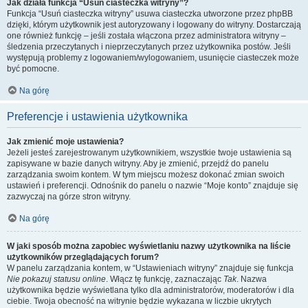
Jak działa funkcja “Usuń ciasteczka witryny”?
Funkcja “Usuń ciasteczka witryny” usuwa ciasteczka utworzone przez phpBB
dzięki, którym użytkownik jest autoryzowany i logowany do witryny. Dostarczają
one również funkcję – jeśli została włączona przez administratora witryny –
śledzenia przeczytanych i nieprzeczytanych przez użytkownika postów. Jeśli
występują problemy z logowaniem/wylogowaniem, usunięcie ciasteczek może
być pomocne.
Na górę
Preferencje i ustawienia użytkownika
Jak zmienić moje ustawienia?
Jeżeli jesteś zarejestrowanym użytkownikiem, wszystkie twoje ustawienia są
zapisywane w bazie danych witryny. Aby je zmienić, przejdź do panelu
zarządzania swoim kontem. W tym miejscu możesz dokonać zmian swoich
ustawień i preferencji. Odnośnik do panelu o nazwie “Moje konto” znajduje się
zazwyczaj na górze stron witryny.
Na górę
W jaki sposób można zapobiec wyświetlaniu nazwy użytkownika na liście
użytkowników przeglądających forum?
W panelu zarządzania kontem, w “Ustawieniach witryny” znajduje się funkcja
Nie pokazuj statusu online
. Włącz tę funkcję, zaznaczając
Tak
. Nazwa
użytkownika będzie wyświetlana tylko dla administratorów, moderatorów i dla
ciebie. Twoja obecność na witrynie będzie wykazana w liczbie ukrytych