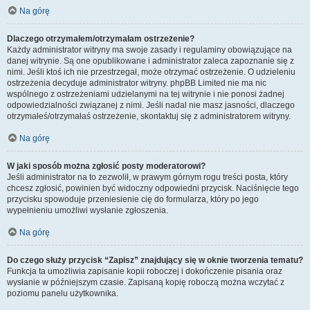
Na górę
Dlaczego otrzymałem/otrzymałam ostrzeżenie?
Każdy administrator witryny ma swoje zasady i regulaminy obowiązujące na
danej witrynie. Są one opublikowane i administrator zaleca zapoznanie się z
nimi. Jeśli ktoś ich nie przestrzegał, może otrzymać ostrzeżenie. O udzieleniu
ostrzeżenia decyduje administrator witryny. phpBB Limited nie ma nic
wspólnego z ostrzeżeniami udzielanymi na tej witrynie i nie ponosi żadnej
odpowiedzialności związanej z nimi. Jeśli nadal nie masz jasności, dlaczego
otrzymałeś/otrzymałaś ostrzeżenie, skontaktuj się z administratorem witryny.
Na górę
W jaki sposób można zgłosić posty moderatorowi?
Jeśli administrator na to zezwolił, w prawym górnym rogu treści posta, który
chcesz zgłosić, powinien być widoczny odpowiedni przycisk. Naciśnięcie tego
przycisku spowoduje przeniesienie cię do formularza, który po jego
wypełnieniu umożliwi wysłanie zgłoszenia.
Na górę
Do czego służy przycisk “Zapisz” znajdujący się w oknie tworzenia tematu?
Funkcja ta umożliwia zapisanie kopii roboczej i dokończenie pisania oraz
wysłanie w późniejszym czasie. Zapisaną kopię roboczą można wczytać z
poziomu panelu użytkownika.