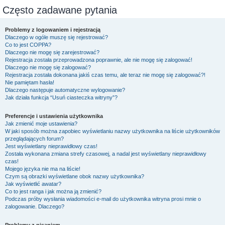
Często zadawane pytania
Problemy z logowaniem i rejestracją
Dlaczego w ogóle muszę się rejestrować?
Co to jest COPPA?
Dlaczego nie mogę się zarejestrować?
Rejestracja została przeprowadzona poprawnie, ale nie mogę się zalogować!
Dlaczego nie mogę się zalogować?
Rejestracja została dokonana jakiś czas temu, ale teraz nie mogę się zalogować?!
Nie pamiętam hasła!
Dlaczego następuje automatyczne wylogowanie?
Jak działa funkcja “Usuń ciasteczka witryny”?
Preferencje i ustawienia użytkownika
Jak zmienić moje ustawienia?
W jaki sposób można zapobiec wyświetlaniu nazwy użytkownika na liście użytkowników
przeglądających forum?
Jest wyświetlany nieprawidłowy czas!
Została wykonana zmiana strefy czasowej, a nadal jest wyświetlany nieprawidłowy
czas!
Mojego języka nie ma na liście!
Czym są obrazki wyświetlane obok nazwy użytkownika?
Jak wyświetlić awatar?
Co to jest ranga i jak można ją zmienić?
Podczas próby wysłania wiadomości e-mail do użytkownika witryna prosi mnie o
zalogowanie. Dlaczego?