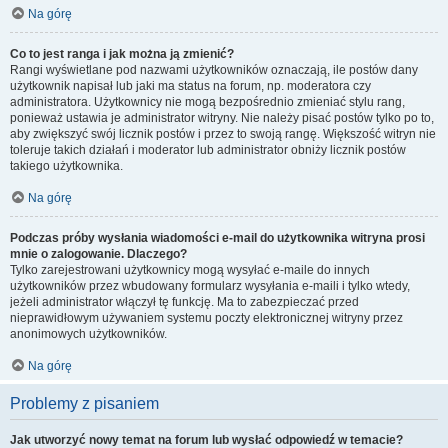
Na górę
Co to jest ranga i jak można ją zmienić?
Rangi wyświetlane pod nazwami użytkowników oznaczają, ile postów dany
użytkownik napisał lub jaki ma status na forum, np. moderatora czy
administratora. Użytkownicy nie mogą bezpośrednio zmieniać stylu rang,
ponieważ ustawia je administrator witryny. Nie należy pisać postów tylko po to,
aby zwiększyć swój licznik postów i przez to swoją rangę. Większość witryn nie
toleruje takich działań i moderator lub administrator obniży licznik postów
takiego użytkownika.
Na górę
Podczas próby wysłania wiadomości e-mail do użytkownika witryna prosi
mnie o zalogowanie. Dlaczego?
Tylko zarejestrowani użytkownicy mogą wysyłać e-maile do innych
użytkowników przez wbudowany formularz wysyłania e-maili i tylko wtedy,
jeżeli administrator włączył tę funkcję. Ma to zabezpieczać przed
nieprawidłowym używaniem systemu poczty elektronicznej witryny przez
anonimowych użytkowników.
Na górę
Problemy z pisaniem
Jak utworzyć nowy temat na forum lub wysłać odpowiedź w temacie?