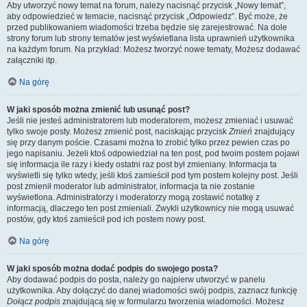
Aby utworzyć nowy temat na forum, należy nacisnąć przycisk „Nowy temat”,
aby odpowiedzieć w temacie, nacisnąć przycisk „Odpowiedz”. Być może, że
przed publikowaniem wiadomości trzeba będzie się zarejestrować. Na dole
strony forum lub strony tematów jest wyświetlana lista uprawnień użytkownika
na każdym forum. Na przykład: Możesz tworzyć nowe tematy, Możesz dodawać
załączniki itp.
Na górę
W jaki sposób można zmienić lub usunąć post?
Jeśli nie jesteś administratorem lub moderatorem, możesz zmieniać i usuwać
tylko swoje posty. Możesz zmienić post, naciskając przycisk
Zmień
znajdujący
się przy danym poście. Czasami można to zrobić tylko przez pewien czas po
jego napisaniu. Jeżeli ktoś odpowiedział na ten post, pod twoim postem pojawi
się informacja ile razy i kiedy ostatni raz post był zmieniany. Informacja ta
wyświetli się tylko wtedy, jeśli ktoś zamieścił pod tym postem kolejny post. Jeśli
post zmienił moderator lub administrator, informacja ta nie zostanie
wyświetlona. Administratorzy i moderatorzy mogą zostawić notatkę z
informacją, dlaczego ten post zmieniali. Zwykli użytkownicy nie mogą usuwać
postów, gdy ktoś zamieścił pod ich postem nowy post.
Na górę
W jaki sposób można dodać podpis do swojego posta?
Aby dodawać podpis do posta, należy go najpierw utworzyć w panelu
użytkownika. Aby dołączyć do danej wiadomości swój podpis, zaznacz funkcję
Dołącz podpis
znajdującą się w formularzu tworzenia wiadomości. Możesz