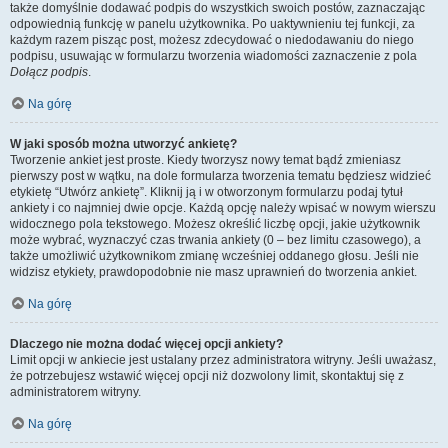
także domyślnie dodawać podpis do wszystkich swoich postów, zaznaczając
odpowiednią funkcję w panelu użytkownika. Po uaktywnieniu tej funkcji, za
każdym razem pisząc post, możesz zdecydować o niedodawaniu do niego
podpisu, usuwając w formularzu tworzenia wiadomości zaznaczenie z pola
Dołącz podpis
.
Na górę
W jaki sposób można utworzyć ankietę?
Tworzenie ankiet jest proste. Kiedy tworzysz nowy temat bądź zmieniasz
pierwszy post w wątku, na dole formularza tworzenia tematu będziesz widzieć
etykietę “Utwórz ankietę”. Kliknij ją i w otworzonym formularzu podaj tytuł
ankiety i co najmniej dwie opcje. Każdą opcję należy wpisać w nowym wierszu
widocznego pola tekstowego. Możesz określić liczbę opcji, jakie użytkownik
może wybrać, wyznaczyć czas trwania ankiety (0 – bez limitu czasowego), a
także umożliwić użytkownikom zmianę wcześniej oddanego głosu. Jeśli nie
widzisz etykiety, prawdopodobnie nie masz uprawnień do tworzenia ankiet.
Na górę
Dlaczego nie można dodać więcej opcji ankiety?
Limit opcji w ankiecie jest ustalany przez administratora witryny. Jeśli uważasz,
że potrzebujesz wstawić więcej opcji niż dozwolony limit, skontaktuj się z
administratorem witryny.
Na górę