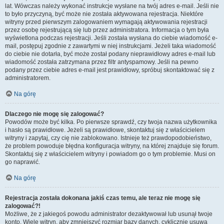
lat. Wówczas należy wykonać instrukcje wysłane na twój adres e-mail. Jeśli nie
to było przyczyną, być może nie została aktywowana rejestracja. Niektóre
witryny przed pierwszym zalogowaniem wymagają aktywowania rejestracji
przez osobę rejestrującą się lub przez administratora. Informacja o tym była
wyświetlona podczas rejestracji. Jeśli została wysłana do ciebie wiadomość e-
mail, postępuj zgodnie z zawartymi w niej instrukcjami. Jeżeli taka wiadomość
do ciebie nie dotarła, być może został podany nieprawidłowy adres e-mail lub
wiadomość została zatrzymana przez filtr antyspamowy. Jeśli na pewno
podany przez ciebie adres e-mail jest prawidłowy, spróbuj skontaktować się z
administratorem.
Na górę
Dlaczego nie mogę się zalogować?
Powodów może być kilka. Po pierwsze sprawdź, czy twoja nazwa użytkownika
i hasło są prawidłowe. Jeżeli są prawidłowe, skontaktuj się z właścicielem
witryny i zapytaj, czy cię nie zablokowano. Istnieje też prawdopodobieństwo,
że problem powoduje błędna konfiguracja witryny, na której znajduje się forum.
Skontaktuj się z właścicielem witryny i powiadom go o tym problemie. Musi on
go naprawić.
Na górę
Rejestracja została dokonana jakiś czas temu, ale teraz nie mogę się
zalogować?!
Możliwe, że z jakiegoś powodu administrator dezaktywował lub usunął twoje
konto. Wiele witryn, aby zmniejszyć rozmiar bazy danych, cyklicznie usuwa