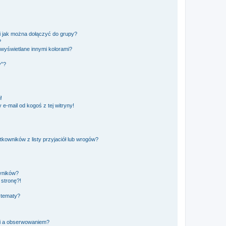
 i jak można dołączyć do grupy?
?
wyświetlane innymi kolorami?
y”?
!
e-mail od kogoś z tej witryny!
owników z listy przyjaciół lub wrogów?
yników?
stronę?!
 tematy?
ki a obserwowaniem?