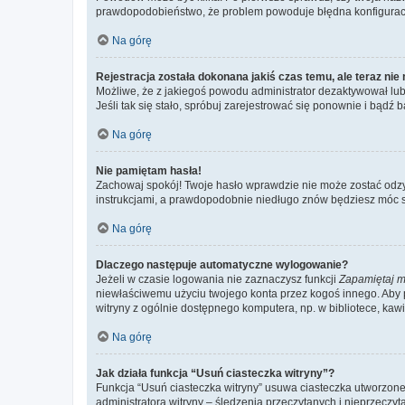
prawdopodobieństwo, że problem powoduje błędna konfiguracja w
Na górę
Rejestracja została dokonana jakiś czas temu, ale teraz ni
Możliwe, że z jakiegoś powodu administrator dezaktywował lub u
Jeśli tak się stało, spróbuj zarejestrować się ponownie i bą
Na górę
Nie pamiętam hasła!
Zachowaj spokój! Twoje hasło wprawdzie nie może zostać odzys
instrukcjami, a prawdopodobnie niedługo znów będziesz móc 
Na górę
Dlaczego następuje automatyczne wylogowanie?
Jeżeli w czasie logowania nie zaznaczysz funkcji
Zapamiętaj m
niewłaściwemu użyciu twojego konta przez kogoś innego. Ab
witryny z ogólnie dostępnego komputera, np. w bibliotece, kawiar
Na górę
Jak działa funkcja “Usuń ciasteczka witryny”?
Funkcja “Usuń ciasteczka witryny” usuwa ciasteczka utworzone 
administratora witryny – śledzenia przeczytanych i nieprzec