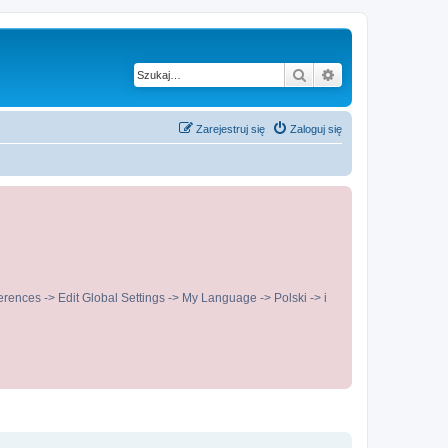
Szukaj
Wyszukiwanie z
Zarejestruj się
Zaloguj się
ences -> Edit Global Settings -> My Language -> Polski -> i