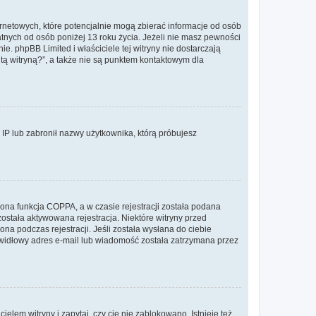
ernetowych, które potencjalnie mogą zbierać informacje od osób
tnych od osób poniżej 13 roku życia. Jeżeli nie masz pewności
e. phpBB Limited i właściciele tej witryny nie dostarczają
ą witryną?”, a także nie są punktem kontaktowym dla
s IP lub zabronił nazwy użytkownika, którą próbujesz
ona funkcja COPPA, a w czasie rejestracji została podana
została aktywowana rejestracja. Niektóre witryny przed
na podczas rejestracji. Jeśli została wysłana do ciebie
rawidłowy adres e-mail lub wiadomość została zatrzymana przez
lem witryny i zapytaj, czy cię nie zablokowano. Istnieje też