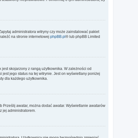
Zapytaj administratora witryny czy może zainstalować pakiet
naleźć na stronie internetowej
phpBB.pl
® lub phpBB Limited
 jest skojarzony z rangą użytkownika. W zależności od
est jego status na tej witrynie. Jest on wyświetlany poniżej
sty dla każdego użytkownika.
lub Prześlij awatar, można dodać awatar. Wyświetlanie awatarów
z jej administratorem.
dministratora. Użytkownicy nie mogą bezpośrednio zmieniać