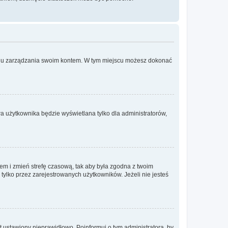
anelu zarządzania swoim kontem. W tym miejscu możesz dokonać
a użytkownika będzie wyświetlana tylko dla administratorów,
ontem i zmień strefę czasową, tak aby była zgodna z twoim
tylko przez zarejestrowanych użytkowników. Jeżeli nie jesteś
t ustawiony nieprawidłowo. Poinformuj o tym administratora, by