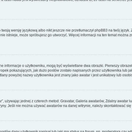
 twoją wersję językową albo nikt jeszcze nie przetłumaczył phpBB3 na twój język. 
a nie istnieje, może spróbujesz go utworzyć. Więcej informacji na ten temat można z
ane informacje o użytkowniku, mogą być wyświetlane dwa obrazki. Pierwszy obrazek
pek pokazujących, jak dużo postów zostało napisanych przez użytkownika lub jaki j
lany powyżej nazwy użytkownika jest znany jako awatar i jest unikatowy lub osobi
ar”, używając jednej z czterech metod: Gravatar, Galeria awatarów, Zdalny awatar 
ryny. Jeśli nie można używać awatarów na danej witrynie, należy skontaktować się 
stów dany użytkownik napisał lub jaki ma status na forum, np. moderatora czy a