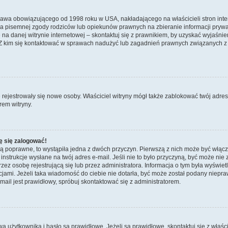
prawa obowiązującego od 1998 roku w USA, nakładającego na właścicieli stron int
ia pisemnej zgody rodziców lub opiekunów prawnych na zbieranie informacji prywa
na danej witrynie internetowej – skontaktuj się z prawnikiem, by uzyskać wyjaśnieni
 kim się kontaktować w sprawach nadużyć lub zagadnień prawnych związanych z t
ie rejestrowały się nowe osoby. Właściciel witryny mógł także zablokować twój adre
rem witryny.
ę się zalogować!
są poprawne, to wystąpiła jedna z dwóch przyczyn. Pierwszą z nich może być włącz
nstrukcje wysłane na twój adres e-mail. Jeśli nie to było przyczyną, być może nie 
 osobę rejestrującą się lub przez administratora. Informacja o tym była wyświetlo
kcjami. Jeżeli taka wiadomość do ciebie nie dotarła, być może został podany niep
mail jest prawidłowy, spróbuj skontaktować się z administratorem.
żytkownika i hasło są prawidłowe. Jeżeli są prawidłowe, skontaktuj się z właścicie