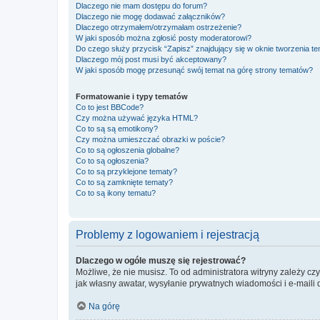
Dlaczego nie mam dostępu do forum?
Dlaczego nie mogę dodawać załączników?
Dlaczego otrzymałem/otrzymałam ostrzeżenie?
W jaki sposób można zgłosić posty moderatorowi?
Do czego służy przycisk “Zapisz” znajdujący się w oknie tworzenia t
Dlaczego mój post musi być akceptowany?
W jaki sposób mogę przesunąć swój temat na górę strony tematów?
Formatowanie i typy tematów
Co to jest BBCode?
Czy można używać języka HTML?
Co to są są emotikony?
Czy można umieszczać obrazki w poście?
Co to są ogłoszenia globalne?
Co to są ogłoszenia?
Co to są przyklejone tematy?
Co to są zamknięte tematy?
Co to są ikony tematu?
Problemy z logowaniem i rejestracją
Dlaczego w ogóle muszę się rejestrować?
Możliwe, że nie musisz. To od administratora witryny zależy cz
jak własny awatar, wysyłanie prywatnych wiadomości i e-maili 
Na górę