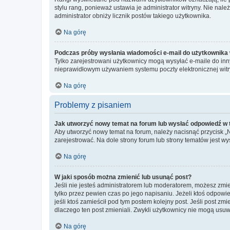
stylu rang, ponieważ ustawia je administrator witryny. Nie należ
administrator obniży licznik postów takiego użytkownika.
Na górę
Podczas próby wysłania wiadomości e-mail do użytkownika 
Tylko zarejestrowani użytkownicy mogą wysyłać e-maile do inny
nieprawidłowym używaniem systemu poczty elektronicznej wit
Na górę
Problemy z pisaniem
Jak utworzyć nowy temat na forum lub wysłać odpowiedź w
Aby utworzyć nowy temat na forum, należy nacisnąć przycisk 
zarejestrować. Na dole strony forum lub strony tematów jest 
Na górę
W jaki sposób można zmienić lub usunąć post?
Jeśli nie jesteś administratorem lub moderatorem, możesz zmie
tylko przez pewien czas po jego napisaniu. Jeżeli ktoś odpowiedz
jeśli ktoś zamieścił pod tym postem kolejny post. Jeśli post zm
dlaczego ten post zmieniali. Zwykli użytkownicy nie mogą usuw
Na górę