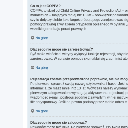
Co to jest COPPA?
COPPA, to skrót od Child Online Privacy and Protection Act – 
małoletnich – mających mniej niż 13 lat – obowiązek posiadan
czy to dotyczy ciebie jako kogoś próbującego zarejestrować się 
pomocy prawnej z wyjątkiem przypadku opisanego w pytaniu „Z
wszelkiego rodzaju porad prawnych.
Na górę
Dlaczego nie mogę się zarejestrować?
Być może właściciel witryny wyłączył funkcję rejestracji, aby n
zarejestrować. W sprawie pomocy skontaktuj się z administrato
Na górę
Rejestracja została przeprowadzona poprawnie, ale nie mog
Po pierwsze, sprawdź swoją nazwę użytkownika i hasło. Jeśli 
informacja, że masz mniej niż 13 lat. Wówczas należy wykonać i
pierwszym zalogowaniem wymagają aktywowania rejestracji przez
wiadomość e-mail, postępuj zgodnie z zawartymi w niej instru
filtr antyspamowy. Jeśli na pewno podany przez ciebie adres e-
Na górę
Dlaczego nie mogę się zalogować?
Powodów może być kilka. Po pierwsze sprawdź, czy twoja nazwa u