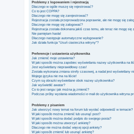
Problemy z logowaniem i rejestracją
Dlaczego w ogóle muszę się rejestrować?
Co to jest COPPA?
Dlaczego nie mogę się zarejestrować?
Rejestracja została przeprowadzona poprawnie, ale nie mogę się zal
Dlaczego nie mogę się zalogować?
Rejestracja została dokonana jakiś czas temu, ale teraz nie mogę się
Nie pamiętam hasła!
Dlaczego następuje automatyczne wylogowanie?
Jak działa funkcja “Usuń ciasteczka witryny”?
Preferencje i ustawienia użytkownika
Jak zmienić moje ustawienia?
W jaki sposób można zapobiec wyświetlaniu nazwy użytkownika na li
Jest wyświetlany nieprawidłowy czas!
Została wykonana zmiana strefy czasowej, a nadal jest wyświetlany n
Mojego języka nie ma na liście!
Czym są obrazki wyświetlane obok nazwy użytkownika?
Jak wyświetlić awatar?
Co to jest ranga i jak można ją zmienić?
Podczas próby wysłania wiadomości e-mail do użytkownika witryna pr
Problemy z pisaniem
Jak utworzyć nowy temat na forum lub wysłać odpowiedź w temacie?
W jaki sposób można zmienić lub usunąć post?
W jaki sposób można dodać podpis do swojego posta?
W jaki sposób można utworzyć ankietę?
Dlaczego nie można dodać więcej opcji ankiety?
W jaki sposób zmienić lub usunąć ankietę?