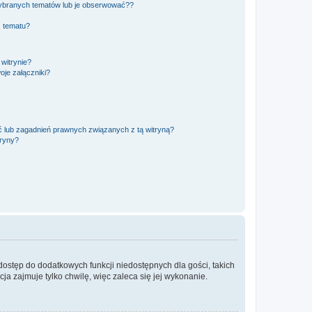
ybranych tematów lub je obserwować??
, tematu?
 witrynie?
je załączniki?
 lub zagadnień prawnych związanych z tą witryną?
tryny?
 dostęp do dodatkowych funkcji niedostępnych dla gości, takich
a zajmuje tylko chwilę, więc zaleca się jej wykonanie.