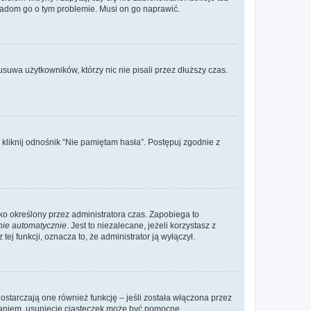
wiadom go o tym problemie. Musi on go naprawić.
suwa użytkowników, którzy nic nie pisali przez dłuższy czas.
liknij odnośnik “Nie pamiętam hasła”. Postępuj zgodnie z
ylko określony przez administratora czas. Zapobiega to
nie automatycznie
. Jest to niezalecane, jeżeli korzystasz z
ej funkcji, oznacza to, że administrator ją wyłączył.
ostarczają one również funkcję – jeśli została włączona przez
waniem, usunięcie ciasteczek może być pomocne.