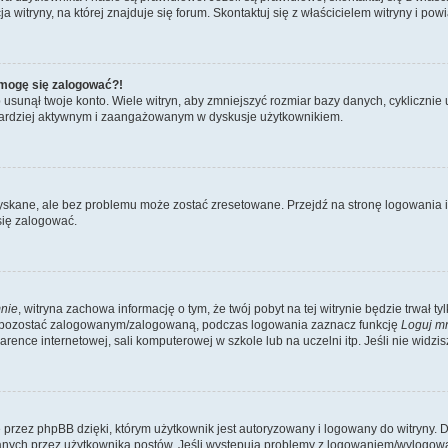
itryny, na której znajduje się forum. Skontaktuj się z właścicielem witryny i po
e mogę się zalogować?!
sunął twoje konto. Wiele witryn, aby zmniejszyć rozmiar bazy danych, cyklicznie u
dź bardziej aktywnym i zaangażowanym w dyskusje użytkownikiem.
kane, ale bez problemu może zostać zresetowane. Przejdź na stronę logowania i k
się zalogować.
nie
, witryna zachowa informację o tym, że twój pobyt na tej witrynie będzie trwał t
y pozostać zalogowanym/zalogowaną, podczas logowania zaznacz funkcję
Loguj m
ence internetowej, sali komputerowej w szkole lub na uczelni itp. Jeśli nie widzisz t
przez phpBB dzięki, którym użytkownik jest autoryzowany i logowany do witryny. D
zytanych przez użytkownika postów. Jeśli występują problemy z logowaniem/wylogo