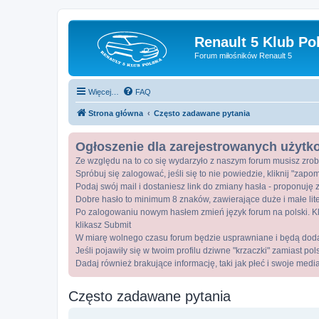
Renault 5 Klub Po
Forum miłośników Renault 5
Więcej…
FAQ
Strona główna
Często zadawane pytania
Ogłoszenie dla zarejestrowanych użyt
Ze względu na to co się wydarzyło z naszym forum musisz zrob
Spróbuj się zalogować, jeśli się to nie powiedzie, kliknij "zap
Podaj swój mail i dostaniesz link do zmiany hasła - proponuję z
Dobre hasło to minimum 8 znaków, zawierające duże i małe lite
Po zalogowaniu nowym hasłem zmień język forum na polski. Kli
klikasz Submit
W miarę wolnego czasu forum będzie usprawniane i będą dod
Jeśli pojawiły się w twoim profilu dziwne "krzaczki" zamiast po
Dadaj również brakujące informację, taki jak płeć i swoje medi
Często zadawane pytania