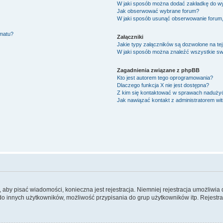
W jaki sposób można dodać zakładkę do w
Jak obserwować wybrane forum?
W jaki sposób usunąć obserwowanie forum
ematu?
Załączniki
Jakie typy załączników są dozwolone na tej
W jaki sposób można znaleźć wszystkie swo
Zagadnienia związane z phpBB
Kto jest autorem tego oprogramowania?
Dlaczego funkcja X nie jest dostępna?
Z kim się kontaktować w sprawach nadużyć
Jak nawiązać kontakt z administratorem wi
y, aby pisać wiadomości, konieczna jest rejestracja. Niemniej rejestracja umożliwia
do innych użytkowników, możliwość przypisania do grup użytkowników itp. Rejestracj