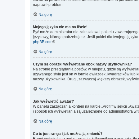
naprawił problem.
Na górę
Mojego języka nie ma na liście!
Być może administrator nie zainstalował pakietu zawierającego
językowy, którego potrzebujesz. Jeśli pakiet dla twojego język
phpBB.com
®
Na górę
Czym są obrazki wyświetlane obok nazwy użytkownika?
Na stronie przeglądania postów, w miejscu, gdzie są wyświetl
używanego stylu jest on w formie gwiazdek, kwadracików lub kro
nazwy użytkownika. Drugi, zazwyczaj większy obrazek, wyświet
Na górę
Jak wyświetlić awatar?
W panelu zarządzania kontem na karcie „Profil” w sekcji „Awat
i sposób ich wyświetlania są uzależnione od administratora wit
Na górę
Co to jest ranga i jak można ją zmienić?
Rangi wyświetlane pod nazwami użytkowników oznaczają, ile po