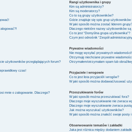
Rangi użytkownika i grupy
Kim są administratorzy?
Kim są moderatorzy?
Co to są grupy użytkowników?
ogować!
Gdzie znajduje się spis grup użytkowników
W jaki sposób można zostać liderem grupy
 zalogować?!
Dlaczego niektóre nazwy użytkowników są 
Co to jest “Domyślna grupa użytkownika”?
Czym jest odnośnik “Zespół administracyjn
Prywatne wiadomości
Nie mogę wysyłać prywatnych wiadomości!
Otrzymuję niechciane prywatne wiadomości
ście użytkowników przeglądających forum?
Otrzymałem/otrzymałam spam lub obraźliwy 
ieprawidłowy czas!
Przyjaciele i wrogowie
Co to jest lista przyjaciół i wrogów?
W jaki sposób można dodawać/usuwać użytk
Przeszukiwanie forów
osi mnie o zalogowanie. Dlaczego?
W jaki sposób można przeszukiwać fora?
Dlaczego moje wyszukiwanie nie zwraca w
Dlaczego moje wyszukiwanie zwraca pustą 
Jak można wyszukać użytkowników?
W jaki sposób można znaleźć swoje posty i
Obserwowanie tematów i zakładki
Jaka jest różnica między dodaniem zakład