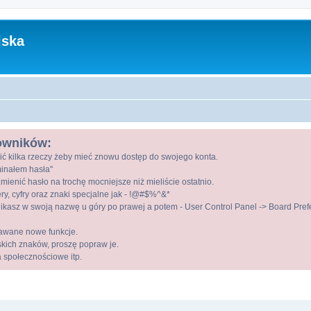
lska
kowników:
ić kilka rzeczy żeby mieć znowu dostęp do swojego konta.
ominałem hasła"
mienić hasło na trochę mocniejsze niż mieliście ostatnio.
ry, cyfry oraz znaki specjalne jak - !@#$%^&*
kasz w swoją nazwę u góry po prawej a potem - User Control Panel -> Board Prefer
awane nowe funkcje.
lskich znaków, proszę popraw je.
a społecznościowe itp.