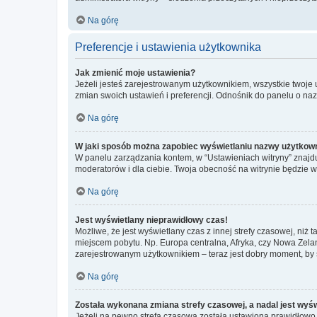
Na górę
Preferencje i ustawienia użytkownika
Jak zmienić moje ustawienia?
Jeżeli jesteś zarejestrowanym użytkownikiem, wszystkie twoje
zmian swoich ustawień i preferencji. Odnośnik do panelu o nazw
Na górę
W jaki sposób można zapobiec wyświetlaniu nazwy użytkown
W panelu zarządzania kontem, w “Ustawieniach witryny” znajdu
moderatorów i dla ciebie. Twoja obecność na witrynie będzie 
Na górę
Jest wyświetlany nieprawidłowy czas!
Możliwe, że jest wyświetlany czas z innej strefy czasowej, niż 
miejscem pobytu. Np. Europa centralna, Afryka, czy Nowa Zelan
zarejestrowanym użytkownikiem – teraz jest dobry moment, by 
Na górę
Została wykonana zmiana strefy czasowej, a nadal jest wyś
Jeżeli na pewno strefa czasowa została ustawiona prawidłowo, 