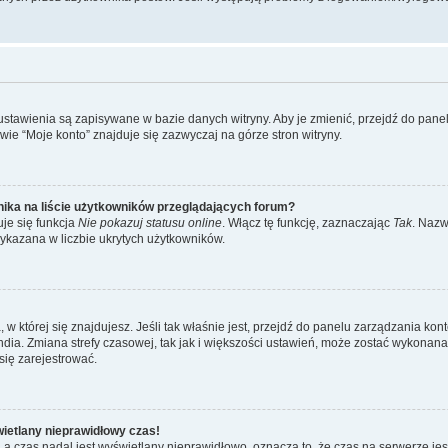
 ustawienia są zapisywane w bazie danych witryny. Aby je zmienić, przejdź do p
ie “Moje konto” znajduje się zazwyczaj na górze stron witryny.
ika na liście użytkowników przeglądających forum?
je się funkcja
Nie pokazuj statusu online
. Włącz tę funkcję, zaznaczając
Tak
. Nazw
wykazana w liczbie ukrytych użytkowników.
ta, w której się znajdujesz. Jeśli tak właśnie jest, przejdź do panelu zarządzania k
dia. Zmiana strefy czasowej, tak jak i większości ustawień, może zostać wykonana 
się zarejestrować.
wietlany nieprawidłowy czas!
a czas nadal jest wyświetlany nieprawidłowo, oznacza to, że czas na serwerze jes