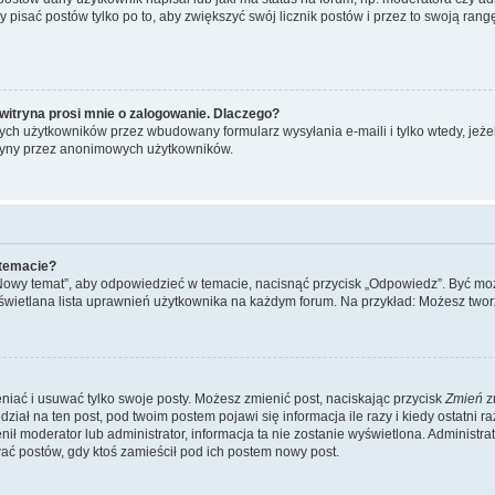
y pisać postów tylko po to, aby zwiększyć swój licznik postów i przez to swoją rangę
witryna prosi mnie o zalogowanie. Dlaczego?
ch użytkowników przez wbudowany formularz wysyłania e-maili i tylko wtedy, jeżeli
ryny przez anonimowych użytkowników.
 temacie?
„Nowy temat”, aby odpowiedzieć w temacie, nacisnąć przycisk „Odpowiedz”. Być mo
wyświetlana lista uprawnień użytkownika na każdym forum. Na przykład: Możesz two
niać i usuwać tylko swoje posty. Możesz zmienić post, naciskając przycisk
Zmień
z
iał na ten post, pod twoim postem pojawi się informacja ile razy i kiedy ostatni raz
ienił moderator lub administrator, informacja ta nie zostanie wyświetlona. Administr
ać postów, gdy ktoś zamieścił pod ich postem nowy post.