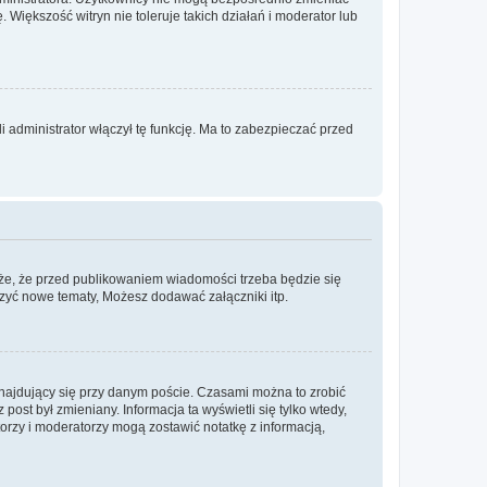
. Większość witryn nie toleruje takich działań i moderator lub
 administrator włączył tę funkcję. Ma to zabezpieczać przed
że, że przed publikowaniem wiadomości trzeba będzie się
rzyć nowe tematy, Możesz dodawać załączniki itp.
najdujący się przy danym poście. Czasami można to zrobić
 post był zmieniany. Informacja ta wyświetli się tylko wtedy,
atorzy i moderatorzy mogą zostawić notatkę z informacją,